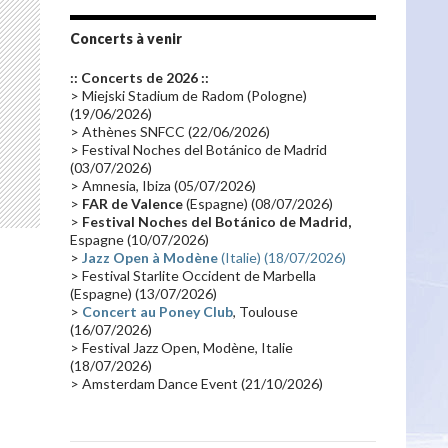
Tournée 2010
(25)
Zoolook
(23)
Promo 2019
(23)
Avant "Oxygène"
(23)
Concerts à venir
Equinoxe
(21)
Vinyle
(21)
:: Concerts de 2026 ::
Emissions 2010
(21)
Disques rares
(20)
> Miejski Stadium de Radom (Pologne)
(19/06/2026)
Synthé 70's
(20)
Album instrumental
(20)
> Athènes SNFCC (22/06/2026)
> Festival Noches del Botánico de Madrid
Claviériste
(19)
Groupe de Recherche Musicale
(18)
(03/07/2026)
France 2
(18)
Europe en concert
(17)
> Amnesia, Ibiza (05/07/2026)
>
FAR de Valence
(Espagne) (08/07/2026)
Critique
(17)
Coffret
(17)
Chronologie
(16)
>
Festival Noches del Botánico de Madrid,
Passages radio
(16)
Vidéo Jarrecast
(16)
Espagne (10/07/2026)
>
Jazz Open à Modène
(Italie) (18/07/2026)
Synthé 80's
(16)
Les concerts en Chine
(16)
> Festival Starlite Occident de Marbella
(Espagne) (13/07/2026)
Cinéma
(16)
Houston
(15)
Lyon
(15)
>
Concert au Poney Club
, Toulouse
Synthé Roland
(15)
Belgique
(15)
(16/07/2026)
> Festival Jazz Open, Modène, Italie
Récompense
(14)
Collaborations 70's
(14)
(18/07/2026)
> Amsterdam Dance Event (21/10/2026)
Astronomie
(14)
France Inter
(14)
Tournée 2025
(14)
2024
(14)
Chine
(13)