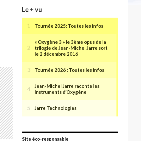
Le + vu
(1999-2000)
Site éco-responsable