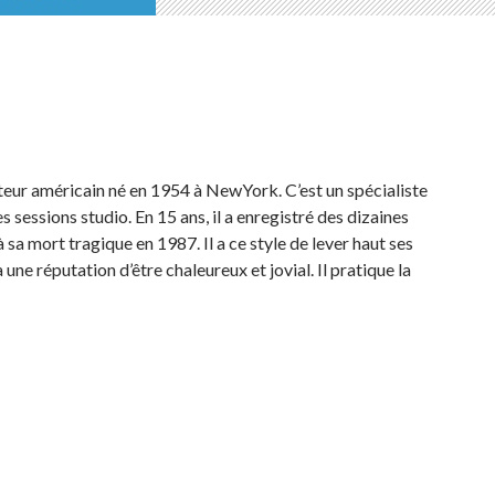
teur américain né en 1954 à NewYork. C’est un spécialiste
 sessions studio. En 15 ans, il a enregistré des dizaines
 sa mort tragique en 1987. Il a ce style de lever haut ses
 une réputation d’être chaleureux et jovial. Il pratique la
on (1984)