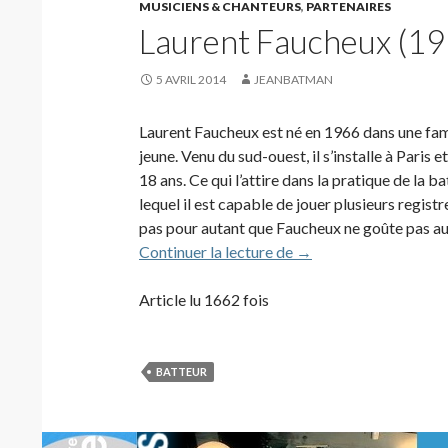
MUSICIENS & CHANTEURS
,
PARTENAIRES
Laurent Faucheux (1
5 AVRIL 2014
JEANBATMAN
Laurent Faucheux est né en 1966 dans une famil
jeune. Venu du sud-ouest, il s’installe à Paris 
18 ans. Ce qui l’attire dans la pratique de la b
lequel il est capable de jouer plusieurs registr
pas pour autant que Faucheux ne goûte pas aux
Laurent Faucheux (19
Continuer la lecture de
→
Article lu 1662 fois
BATTEUR