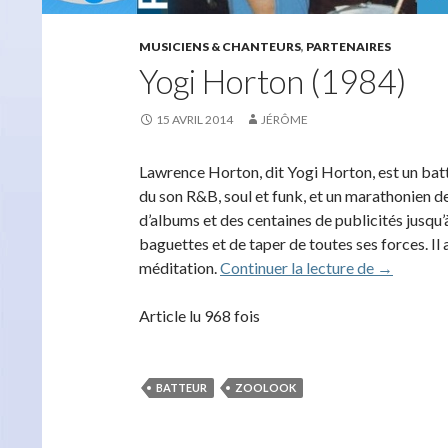
MUSICIENS & CHANTEURS
,
PARTENAIRES
Yogi Horton (1984)
15 AVRIL 2014
JÉRÔME
Lawrence Horton, dit Yogi Horton, est un bat
du son R&B, soul et funk, et un marathonien des
d’albums et des centaines de publicités jusqu’à
baguettes et de taper de toutes ses forces. Il a
Yogi Hort
méditation.
Continuer la lecture de
→
Article lu 968 fois
BATTEUR
ZOOLOOK