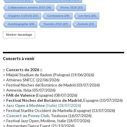
Collaborations années 2010
(36)
Promo 2018
(33)
Oxygène 3 [2016]
(32)
Confessions
(28)
Les fans
(28)
Autobiographie
(26)
Tournée 2010
(25)
Zoolook
(23)
Promo 2019
(23)
Avant "Oxygène"
(23)
Equinoxe
(21)
Vinyle
(21)
Montrer davantage
Emissions 2010
(21)
Disques rares
(20)
Synthé 70's
(20)
Album instrumental
(20)
Claviériste
(19)
Groupe de Recherche Musicale
(18)
France 2
(18)
Concerts à venir
Europe en concert
(17)
Critique
(17)
Coffret
(17)
Chronologie
(16)
:: Concerts de 2026 ::
Passages radio
(16)
Vidéo Jarrecast
(16)
Synthé 80's
(16)
> Miejski Stadium de Radom (Pologne) (19/06/2026)
> Athènes SNFCC (22/06/2026)
Les concerts en Chine
(16)
Cinéma
(16)
Houston
(15)
Lyon
(15)
> Festival Noches del Botánico de Madrid (03/07/2026)
> Amnesia, Ibiza (05/07/2026)
Synthé Roland
(15)
Belgique
(15)
Récompense
(14)
>
FAR de Valence
(Espagne) (08/07/2026)
Collaborations 70's
(14)
Astronomie
(14)
France Inter
(14)
>
Festival Noches del Botánico de Madrid,
Espagne (10/07/2026)
>
Jazz Open à Modène
(Italie) (18/07/2026)
Tournée 2025
(14)
2024
(14)
Chine
(13)
> Festival Starlite Occident de Marbella (Espagne) (13/07/2026)
>
Concert au Poney Club
, Toulouse (16/07/2026)
> Festival Jazz Open, Modène, Italie (18/07/2026)
> Amsterdam Dance Event (21/10/2026)