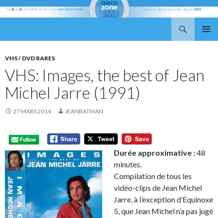
Recherche
Aerozone JMJ
ALLER
MENU
AU
PRINCI
CONTENU
VHS / DVD RARES
VHS: Images, the best of Jean
Michel Jarre (1991)
27 MARS 2014
JEANBATMAN
Durée approximative :
48
minutes.
Compilation de tous les
vidéo-clips de Jean Michel
Jarre, à l’exception d’Equinoxe
5, que Jean Michel n’a pas jugé