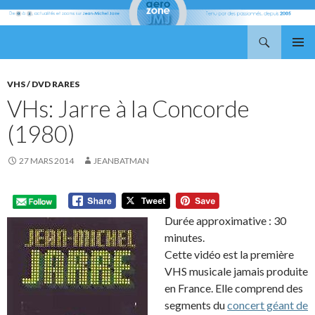
Recherche
Aerozone JMJ
ALLER
MENU
AU
PRINCI
CONTENU
VHS / DVD RARES
VHs: Jarre à la Concorde
(1980)
27 MARS 2014
JEANBATMAN
Durée approximative : 30
minutes.
Cette vidéo est la première
VHS musicale jamais produite
en France. Elle comprend des
segments du
concert géant de