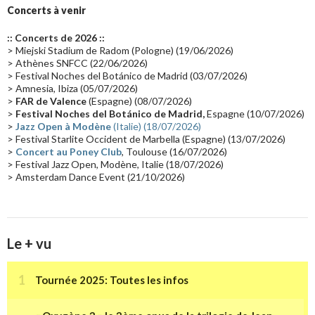
Groupe de Recherche Musicale
(18)
France 2
(18)
Concerts à venir
Europe en concert
(17)
Critique
(17)
Coffret
(17)
Chronologie
(16)
:: Concerts de 2026 ::
Passages radio
(16)
Vidéo Jarrecast
(16)
Synthé 80's
(16)
> Miejski Stadium de Radom (Pologne) (19/06/2026)
> Athènes SNFCC (22/06/2026)
Les concerts en Chine
(16)
Cinéma
(16)
Houston
(15)
Lyon
(15)
> Festival Noches del Botánico de Madrid (03/07/2026)
> Amnesia, Ibiza (05/07/2026)
Synthé Roland
(15)
Belgique
(15)
Récompense
(14)
>
FAR de Valence
(Espagne) (08/07/2026)
Collaborations 70's
(14)
Astronomie
(14)
France Inter
(14)
>
Festival Noches del Botánico de Madrid,
Espagne (10/07/2026)
>
Jazz Open à Modène
(Italie) (18/07/2026)
Tournée 2025
(14)
2024
(14)
Chine
(13)
> Festival Starlite Occident de Marbella (Espagne) (13/07/2026)
>
Concert au Poney Club
, Toulouse (16/07/2026)
> Festival Jazz Open, Modène, Italie (18/07/2026)
> Amsterdam Dance Event (21/10/2026)
Le + vu