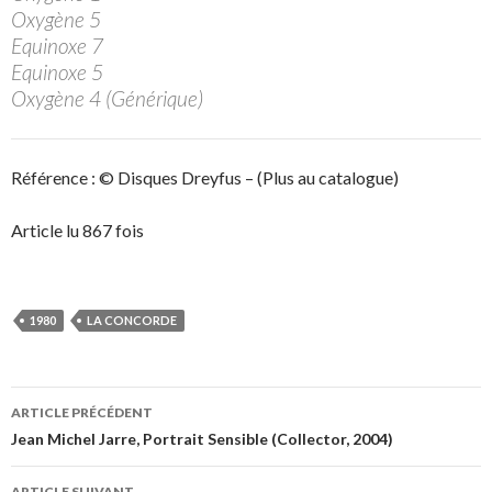
Oxygène 5
Equinoxe 7
Equinoxe 5
Oxygène 4 (Générique)
Référence : © Disques Dreyfus – (Plus au catalogue)
Article lu 867 fois
1980
LA CONCORDE
Navigation
ARTICLE PRÉCÉDENT
des
Jean Michel Jarre, Portrait Sensible (Collector, 2004)
articles
ARTICLE SUIVANT