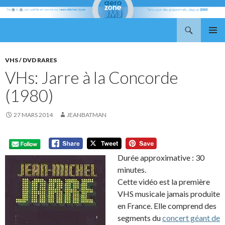
Recherche
Aerozone JMJ
ALLER
MENU
AU
PRINCI
CONTENU
VHS / DVD RARES
VHs: Jarre à la Concorde
(1980)
27 MARS 2014
JEANBATMAN
Durée approximative : 30
minutes.
Cette vidéo est la première
VHS musicale jamais produite
en France. Elle comprend des
segments du
concert géant de