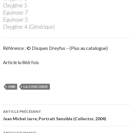
Oxygène 5
Equinoxe 7
Equinoxe 5
Oxygène 4 (Générique)
Référence : © Disques Dreyfus – (Plus au catalogue)
Article lu 866 fois
1980
LA CONCORDE
Navigation
ARTICLE PRÉCÉDENT
des
Jean Michel Jarre, Portrait Sensible (Collector, 2004)
articles
ARTICLE SUIVANT