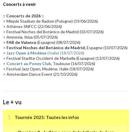
Groupe de Recherche Musicale
(18)
France 2
(18)
Concerts à venir
Europe en concert
(17)
Critique
(17)
Coffret
(17)
Chronologie
(16)
:: Concerts de 2026 ::
Passages radio
(16)
Vidéo Jarrecast
(16)
Synthé 80's
(16)
> Miejski Stadium de Radom (Pologne) (19/06/2026)
> Athènes SNFCC (22/06/2026)
Les concerts en Chine
(16)
Cinéma
(16)
Houston
(15)
Lyon
(15)
> Festival Noches del Botánico de Madrid (03/07/2026)
> Amnesia, Ibiza (05/07/2026)
Synthé Roland
(15)
Belgique
(15)
Récompense
(14)
>
FAR de Valence
(Espagne) (08/07/2026)
Collaborations 70's
(14)
Astronomie
(14)
France Inter
(14)
>
Festival Noches del Botánico de Madrid,
Espagne (10/07/2026)
>
Jazz Open à Modène
(Italie) (18/07/2026)
Tournée 2025
(14)
2024
(14)
Chine
(13)
> Festival Starlite Occident de Marbella (Espagne) (13/07/2026)
>
Concert au Poney Club
, Toulouse (16/07/2026)
> Festival Jazz Open, Modène, Italie (18/07/2026)
> Amsterdam Dance Event (21/10/2026)
Le + vu