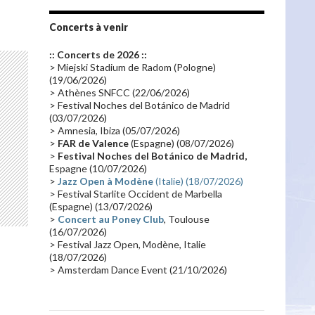
Tournée 2010
(25)
Zoolook
(23)
Promo 2019
(23)
Avant "Oxygène"
(23)
Concerts à venir
Equinoxe
(21)
Vinyle
(21)
:: Concerts de 2026 ::
Emissions 2010
(21)
Disques rares
(20)
> Miejski Stadium de Radom (Pologne)
(19/06/2026)
Synthé 70's
(20)
Album instrumental
(20)
> Athènes SNFCC (22/06/2026)
> Festival Noches del Botánico de Madrid
Claviériste
(19)
Groupe de Recherche Musicale
(18)
(03/07/2026)
France 2
(18)
Europe en concert
(17)
> Amnesia, Ibiza (05/07/2026)
>
FAR de Valence
(Espagne) (08/07/2026)
Critique
(17)
Coffret
(17)
Chronologie
(16)
>
Festival Noches del Botánico de Madrid,
Passages radio
(16)
Vidéo Jarrecast
(16)
Espagne (10/07/2026)
>
Jazz Open à Modène
(Italie) (18/07/2026)
Synthé 80's
(16)
Les concerts en Chine
(16)
> Festival Starlite Occident de Marbella
(Espagne) (13/07/2026)
Cinéma
(16)
Houston
(15)
Lyon
(15)
>
Concert au Poney Club
, Toulouse
Synthé Roland
(15)
Belgique
(15)
(16/07/2026)
> Festival Jazz Open, Modène, Italie
Récompense
(14)
Collaborations 70's
(14)
(18/07/2026)
> Amsterdam Dance Event (21/10/2026)
Astronomie
(14)
France Inter
(14)
Tournée 2025
(14)
2024
(14)
Chine
(13)