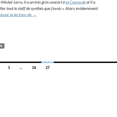
-Michel Jarre, il a un très gros concert à
la Concorde
et il a
er tout le staff de synthés que j’avais ».
Alors évidemment
Interview de Francis Rimbert par aerozone (20
inuer la lecture de
→
UR
1
…
26
27