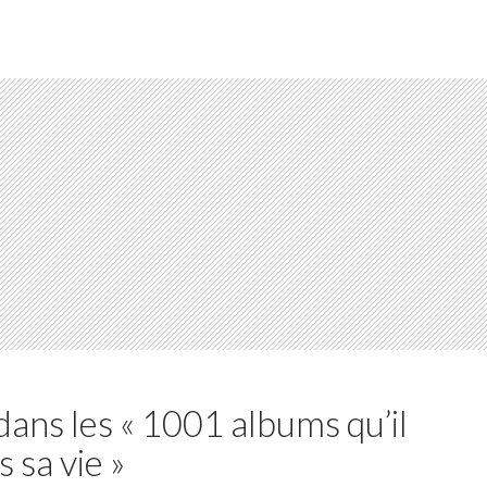
dans les « 1001 albums qu’il
 sa vie »