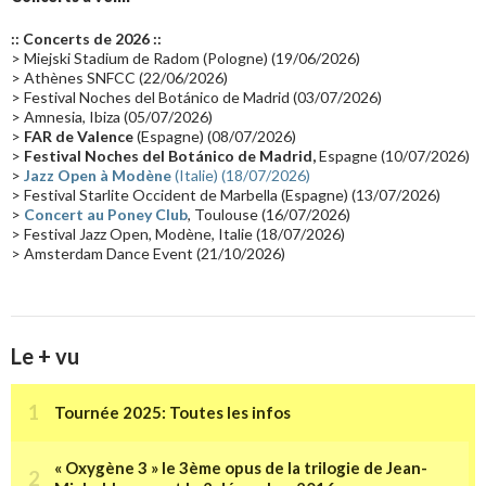
Europe en concert
(17)
Critique
(17)
Coffret
(17)
Chronologie
(16)
:: Concerts de 2026 ::
Passages radio
(16)
Vidéo Jarrecast
(16)
Synthé 80's
(16)
> Miejski Stadium de Radom (Pologne) (19/06/2026)
> Athènes SNFCC (22/06/2026)
Les concerts en Chine
(16)
Cinéma
(16)
Houston
(15)
Lyon
(15)
> Festival Noches del Botánico de Madrid (03/07/2026)
> Amnesia, Ibiza (05/07/2026)
Synthé Roland
(15)
Belgique
(15)
Récompense
(14)
>
FAR de Valence
(Espagne) (08/07/2026)
Collaborations 70's
(14)
Astronomie
(14)
France Inter
(14)
>
Festival Noches del Botánico de Madrid,
Espagne (10/07/2026)
>
Jazz Open à Modène
(Italie) (18/07/2026)
Tournée 2025
(14)
2024
(14)
Chine
(13)
> Festival Starlite Occident de Marbella (Espagne) (13/07/2026)
>
Concert au Poney Club
, Toulouse (16/07/2026)
> Festival Jazz Open, Modène, Italie (18/07/2026)
> Amsterdam Dance Event (21/10/2026)
Le + vu