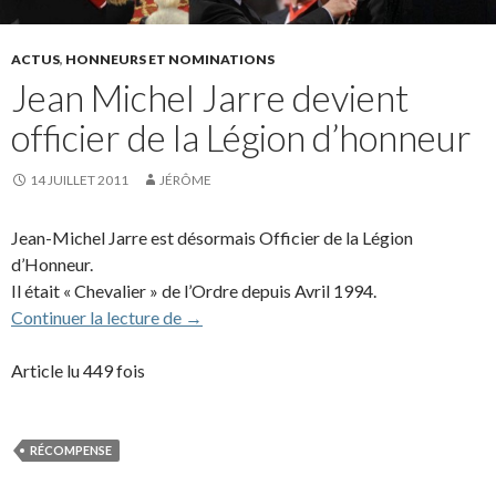
ACTUS
,
HONNEURS ET NOMINATIONS
Jean Michel Jarre devient
officier de la Légion d’honneur
14 JUILLET 2011
JÉRÔME
Jean-Michel Jarre est désormais Officier de la Légion
d’Honneur.
Il était « Chevalier » de l’Ordre depuis Avril 1994.
Jean Michel Jarre devient officier de la L
Continuer la lecture de
→
Article lu 449 fois
RÉCOMPENSE