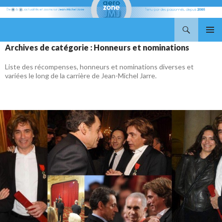
Recherche
Aerozone JMJ
ALLER
MENU
Archives de catégorie : Honneurs et nominations
AU
PRINCI
CONTENU
Liste des récompenses, honneurs et nominations diverses et
variées le long de la carrière de Jean-Michel Jarre.