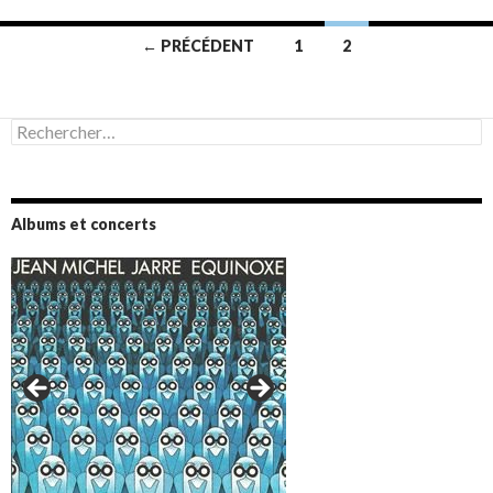
Navigation
← PRÉCÉDENT
1
2
des
articles
Rechercher :
Albums et concerts