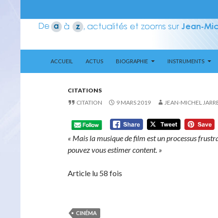
ALLER AU CONTENU
Recherche
Aerozone JMJ
ACCUEIL
ACTUS
BIOGRAPHIE
INSTRUMENTS
CITATIONS
CITATION
9 MARS 2019
JEAN-MICHEL JARR
« Mais la musique de film est un processus frustr
pouvez vous estimer content. »
Article lu 58 fois
CINÉMA