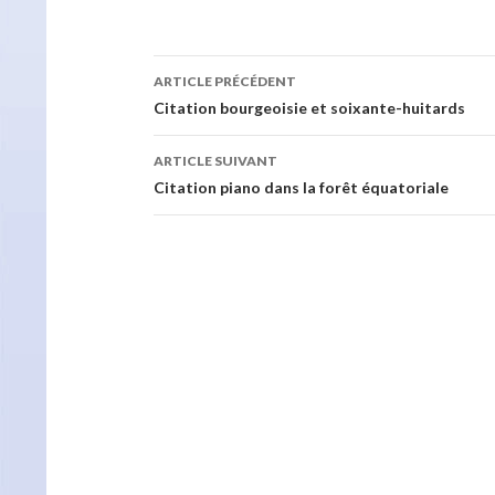
Navigation
ARTICLE PRÉCÉDENT
des
Citation bourgeoisie et soixante-huitards
articles
ARTICLE SUIVANT
Citation piano dans la forêt équatoriale