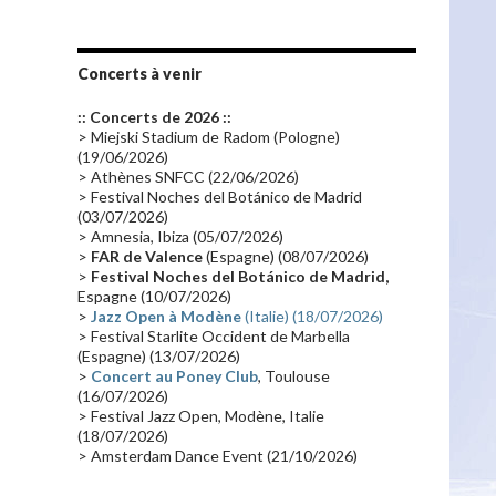
Les fans
(28)
Autobiographie
(26)
Tournée 2010
(25)
Zoolook
(23)
Promo 2019
(23)
Avant "Oxygène"
(23)
Concerts à venir
Equinoxe
(21)
Vinyle
(21)
:: Concerts de 2026 ::
Emissions 2010
(21)
Disques rares
(20)
> Miejski Stadium de Radom (Pologne)
(19/06/2026)
Synthé 70's
(20)
Album instrumental
(20)
> Athènes SNFCC (22/06/2026)
> Festival Noches del Botánico de Madrid
Claviériste
(19)
Groupe de Recherche Musicale
(18)
(03/07/2026)
France 2
(18)
Europe en concert
(17)
> Amnesia, Ibiza (05/07/2026)
>
FAR de Valence
(Espagne) (08/07/2026)
Critique
(17)
Coffret
(17)
Chronologie
(16)
>
Festival Noches del Botánico de Madrid,
Passages radio
(16)
Vidéo Jarrecast
(16)
Espagne (10/07/2026)
>
Jazz Open à Modène
(Italie) (18/07/2026)
Synthé 80's
(16)
Les concerts en Chine
(16)
> Festival Starlite Occident de Marbella
(Espagne) (13/07/2026)
Cinéma
(16)
Houston
(15)
Lyon
(15)
>
Concert au Poney Club
, Toulouse
Synthé Roland
(15)
Belgique
(15)
(16/07/2026)
> Festival Jazz Open, Modène, Italie
Récompense
(14)
Collaborations 70's
(14)
(18/07/2026)
> Amsterdam Dance Event (21/10/2026)
Astronomie
(14)
France Inter
(14)
Tournée 2025
(14)
2024
(14)
Chine
(13)