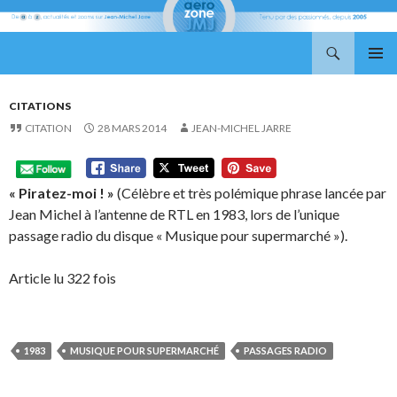
Recherche
Aerozone JMJ
ALLER
MENU
AU
PRINCI
CONTENU
CITATIONS
CITATION
28 MARS 2014
JEAN-MICHEL JARRE
« Piratez-moi ! »
(Célèbre et très polémique phrase lancée par
Jean Michel à l’antenne de RTL en 1983, lors de l’unique
passage radio du disque « Musique pour supermarché »).
Article lu 322 fois
1983
MUSIQUE POUR SUPERMARCHÉ
PASSAGES RADIO