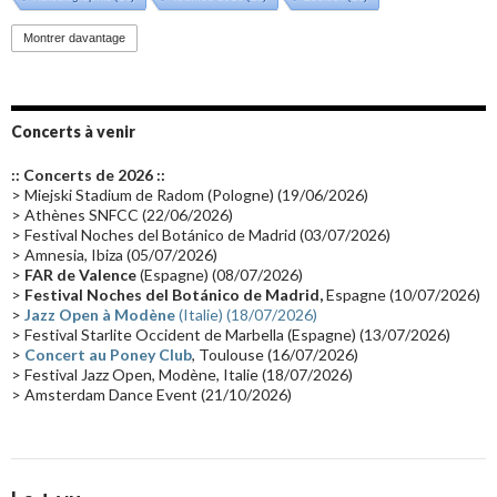
Promo 2019
(23)
Avant "Oxygène"
(23)
Equinoxe
(21)
Vinyle
(21)
Montrer davantage
Emissions 2010
(21)
Disques rares
(20)
Synthé 70's
(20)
Album instrumental
(20)
Claviériste
(19)
Groupe de Recherche Musicale
(18)
France 2
(18)
Concerts à venir
Europe en concert
(17)
Critique
(17)
Coffret
(17)
Chronologie
(16)
:: Concerts de 2026 ::
Passages radio
(16)
Vidéo Jarrecast
(16)
Synthé 80's
(16)
> Miejski Stadium de Radom (Pologne) (19/06/2026)
> Athènes SNFCC (22/06/2026)
Les concerts en Chine
(16)
Cinéma
(16)
Houston
(15)
Lyon
(15)
> Festival Noches del Botánico de Madrid (03/07/2026)
> Amnesia, Ibiza (05/07/2026)
Synthé Roland
(15)
Belgique
(15)
Récompense
(14)
>
FAR de Valence
(Espagne) (08/07/2026)
Collaborations 70's
(14)
Astronomie
(14)
France Inter
(14)
>
Festival Noches del Botánico de Madrid,
Espagne (10/07/2026)
>
Jazz Open à Modène
(Italie) (18/07/2026)
Tournée 2025
(14)
2024
(14)
Chine
(13)
> Festival Starlite Occident de Marbella (Espagne) (13/07/2026)
>
Concert au Poney Club
, Toulouse (16/07/2026)
> Festival Jazz Open, Modène, Italie (18/07/2026)
> Amsterdam Dance Event (21/10/2026)