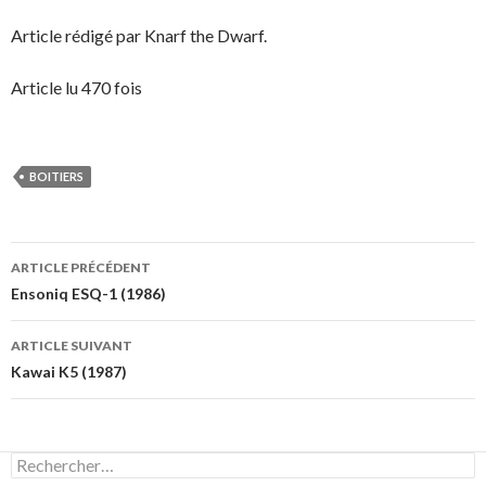
Article rédigé par Knarf the Dwarf.
Article lu 470 fois
BOITIERS
Navigation
ARTICLE PRÉCÉDENT
des
Ensoniq ESQ-1 (1986)
articles
ARTICLE SUIVANT
Kawai K5 (1987)
Rechercher :