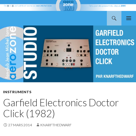
Recherche
Aerozone JMJ
ALLER
MENU
AU
PRINCI
CONTENU
INSTRUMENTS
Garfield Electronics Doctor
Click (1982)
27 MARS 2014
KNARFTHEDWARF