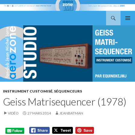
Recherche
Aerozone JMJ
ALLER
MENU
AU
PRINCI
CONTENU
INSTRUMENT CUSTOMISÉ
,
SÉQUENCEURS
Geiss Matrisequencer (1978)
VIDÉO
27 MARS 2014
JEANBATMAN