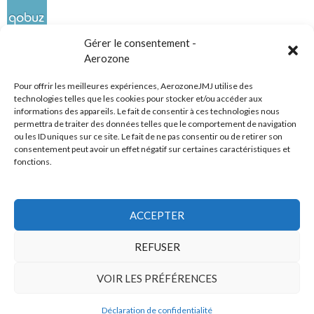
Gérer le consentement -
Aerozone
Pour offrir les meilleures expériences, AerozoneJMJ utilise des
technologies telles que les cookies pour stocker et/ou accéder aux
informations des appareils. Le fait de consentir à ces technologies nous
Réseaux sociaux
permettra de traiter des données telles que le comportement de navigation
ou les ID uniques sur ce site. Le fait de ne pas consentir ou de retirer son
consentement peut avoir un effet négatif sur certaines caractéristiques et
fonctions.
ACCEPTER
Tous droits réservés
REFUSER
AerozoneJMJ.fr
© Mars 2006-Août 2026
VOIR LES PRÉFÉRENCES
Déclaration de confidentialité
Politique de confidentialité
Fièrement propulsé par WordPress