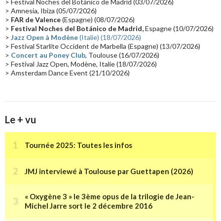
> Festival Noches del Botánico de Madrid (03/07/2026)
> Amnesia, Ibiza (05/07/2026)
Synthé Roland
(15)
Belgique
(15)
Récompense
(14)
>
FAR de Valence
(Espagne) (08/07/2026)
Collaborations 70's
(14)
Astronomie
(14)
France Inter
(14)
>
Festival Noches del Botánico de Madrid,
Espagne (10/07/2026)
>
Jazz Open à Modène
(Italie) (18/07/2026)
Tournée 2025
(14)
2024
(14)
Chine
(13)
> Festival Starlite Occident de Marbella (Espagne) (13/07/2026)
>
Concert au Poney Club
, Toulouse (16/07/2026)
> Festival Jazz Open, Modène, Italie (18/07/2026)
> Amsterdam Dance Event (21/10/2026)
Le + vu