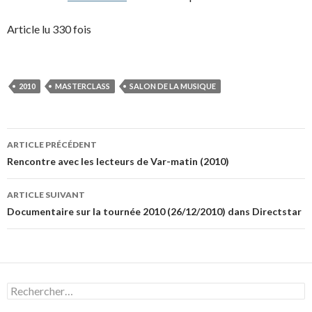
Article lu 330 fois
2010
MASTERCLASS
SALON DE LA MUSIQUE
Navigation
ARTICLE PRÉCÉDENT
des
Rencontre avec les lecteurs de Var-matin (2010)
articles
ARTICLE SUIVANT
Documentaire sur la tournée 2010 (26/12/2010) dans Directstar
Rechercher :