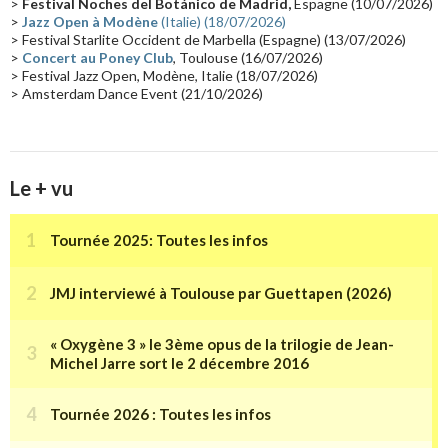
>
Festival Noches del Botánico de Madrid,
Espagne (10/07/2026)
>
Jazz Open à Modène
(Italie) (18/07/2026)
Tournée 2025
(14)
2024
(14)
Chine
(13)
> Festival Starlite Occident de Marbella (Espagne) (13/07/2026)
>
Concert au Poney Club
, Toulouse (16/07/2026)
> Festival Jazz Open, Modène, Italie (18/07/2026)
> Amsterdam Dance Event (21/10/2026)
Le + vu