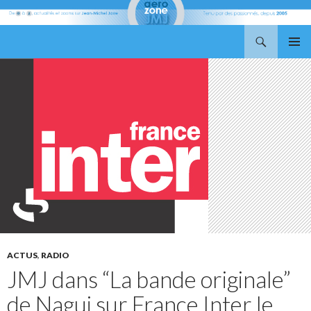
Recherche
Aerozone JMJ
ALLER
MENU
AU
PRINCI
CONTENU
ACTUS
,
RADIO
JMJ dans “La bande originale”
de Nagui sur France Inter le