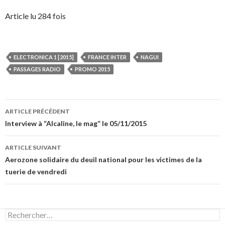
Article lu 284 fois
ELECTRONICA 1 [2015]
FRANCE INTER
NAGUI
PASSAGES RADIO
PROMO 2015
Navigation
ARTICLE PRÉCÉDENT
des
Interview à “Alcaline, le mag” le 05/11/2015
articles
ARTICLE SUIVANT
Aerozone solidaire du deuil national pour les victimes de la
tuerie de vendredi
Rechercher :