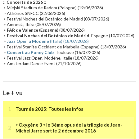
:: Concerts de 2026 ::
Passages radio
(16)
Vidéo Jarrecast
(16)
Synthé 80's
(16)
> Miejski Stadium de Radom (Pologne) (19/06/2026)
> Athènes SNFCC (22/06/2026)
Les concerts en Chine
(16)
Cinéma
(16)
Houston
(15)
Lyon
(15)
> Festival Noches del Botánico de Madrid (03/07/2026)
> Amnesia, Ibiza (05/07/2026)
Synthé Roland
(15)
Belgique
(15)
Récompense
(14)
>
FAR de Valence
(Espagne) (08/07/2026)
Collaborations 70's
(14)
Astronomie
(14)
France Inter
(14)
>
Festival Noches del Botánico de Madrid,
Espagne (10/07/2026)
>
Jazz Open à Modène
(Italie) (18/07/2026)
Tournée 2025
(14)
2024
(14)
Chine
(13)
> Festival Starlite Occident de Marbella (Espagne) (13/07/2026)
>
Concert au Poney Club
, Toulouse (16/07/2026)
> Festival Jazz Open, Modène, Italie (18/07/2026)
> Amsterdam Dance Event (21/10/2026)
Le + vu