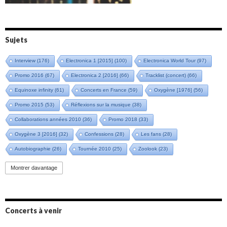
Sujets
Interview
(176)
Electronica 1 [2015]
(100)
Electronica World Tour
(97)
Promo 2016
(67)
Electronica 2 [2016]
(66)
Tracklist (concert)
(66)
Equinoxe infinity
(61)
Concerts en France
(59)
Oxygène [1976]
(56)
Promo 2015
(53)
Réflexions sur la musique
(38)
Collaborations années 2010
(36)
Promo 2018
(33)
Oxygène 3 [2016]
(32)
Confessions
(28)
Les fans
(28)
Autobiographie
(26)
Tournée 2010
(25)
Zoolook
(23)
Promo 2019
(23)
Avant "Oxygène"
(23)
Equinoxe
(21)
Vinyle
(21)
Montrer davantage
Emissions 2010
(21)
Disques rares
(20)
Synthé 70's
(20)
Album instrumental
(20)
Claviériste
(19)
Groupe de Recherche Musicale
(18)
France 2
(18)
Concerts à venir
Europe en concert
(17)
Critique
(17)
Coffret
(17)
Chronologie
(16)