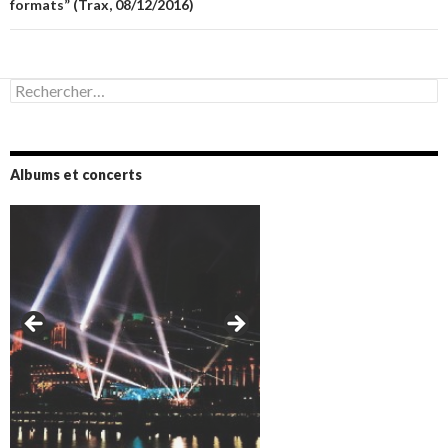
formats” (Trax, 08/12/2016)
Rechercher :
Albums et concerts
Amazônia (2021)
Oxymore (2022)
Versailles 400 (2024)
Live in Bratislava (2025)