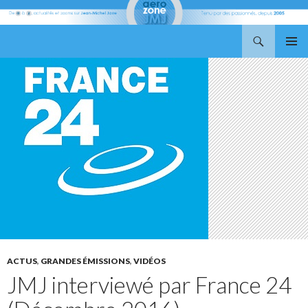
Recherche
Aerozone JMJ
ALLER
MENU
AU
PRINCI
CONTENU
ACTUS
,
GRANDES ÉMISSIONS
,
VIDÉOS
JMJ interviewé par France 24