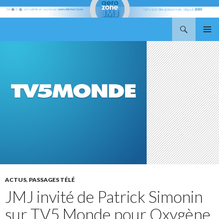
Recherche
Aerozone JMJ
ALLER
MENU
AU
PRINCI
CONTENU
ACTUS
,
PASSAGES TÉLÉ
JMJ invité de Patrick Simonin
sur TV5 Monde pour Oxygène