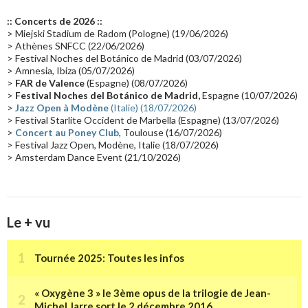
Europe en concert
(17)
Critique
(17)
Coffret
(17)
Chronologie
(16)
:: Concerts de 2026 ::
Passages radio
(16)
Vidéo Jarrecast
(16)
Synthé 80's
(16)
> Miejski Stadium de Radom (Pologne) (19/06/2026)
> Athènes SNFCC (22/06/2026)
Les concerts en Chine
(16)
Cinéma
(16)
Houston
(15)
Lyon
(15)
> Festival Noches del Botánico de Madrid (03/07/2026)
> Amnesia, Ibiza (05/07/2026)
Synthé Roland
(15)
Belgique
(15)
Récompense
(14)
>
FAR de Valence
(Espagne) (08/07/2026)
Collaborations 70's
(14)
Astronomie
(14)
France Inter
(14)
>
Festival Noches del Botánico de Madrid,
Espagne (10/07/2026)
>
Jazz Open à Modène
(Italie) (18/07/2026)
Tournée 2025
(14)
2024
(14)
Chine
(13)
> Festival Starlite Occident de Marbella (Espagne) (13/07/2026)
>
Concert au Poney Club
, Toulouse (16/07/2026)
> Festival Jazz Open, Modène, Italie (18/07/2026)
> Amsterdam Dance Event (21/10/2026)
Le + vu