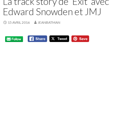
La track story de ‘Exit’ avec
Edward Snowden et JMJ
15 AVRIL 2016
JEANBATMAN