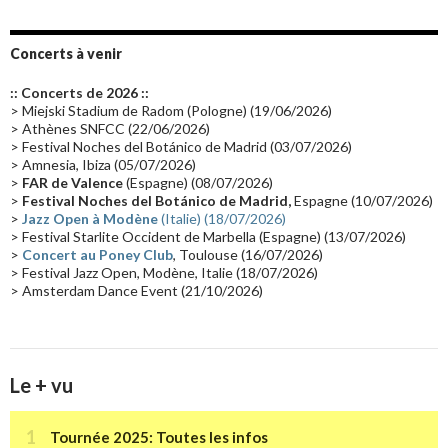
Album instrumental
(20)
Claviériste
(19)
Groupe de Recherche Musicale
(18)
France 2
(18)
Concerts à venir
Europe en concert
(17)
Critique
(17)
Coffret
(17)
Chronologie
(16)
:: Concerts de 2026 ::
Passages radio
(16)
Vidéo Jarrecast
(16)
Synthé 80's
(16)
> Miejski Stadium de Radom (Pologne) (19/06/2026)
> Athènes SNFCC (22/06/2026)
Les concerts en Chine
(16)
Cinéma
(16)
Houston
(15)
Lyon
(15)
> Festival Noches del Botánico de Madrid (03/07/2026)
> Amnesia, Ibiza (05/07/2026)
Synthé Roland
(15)
Belgique
(15)
Récompense
(14)
>
FAR de Valence
(Espagne) (08/07/2026)
Collaborations 70's
(14)
Astronomie
(14)
France Inter
(14)
>
Festival Noches del Botánico de Madrid,
Espagne (10/07/2026)
>
Jazz Open à Modène
(Italie) (18/07/2026)
Tournée 2025
(14)
2024
(14)
Chine
(13)
> Festival Starlite Occident de Marbella (Espagne) (13/07/2026)
>
Concert au Poney Club
, Toulouse (16/07/2026)
> Festival Jazz Open, Modène, Italie (18/07/2026)
> Amsterdam Dance Event (21/10/2026)
Le + vu