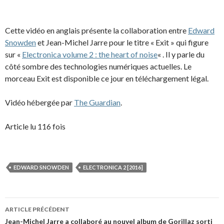
Cette vidéo en anglais présente la collaboration entre
Edward
Snowden
et Jean-Michel Jarre pour le titre « Exit » qui figure
sur «
Electronica volume 2 : the heart of noise
« . Il y parle du
côté sombre des technologies numériques actuelles. Le
morceau Exit est disponible ce jour en téléchargement légal.
Vidéo hébergée par
The Guardian
.
Article lu 116 fois
EDWARD SNOWDEN
ELECTRONICA 2 [2016]
Navigation
ARTICLE PRÉCÉDENT
des
Jean-Michel Jarre a collaboré au nouvel album de Gorillaz sorti