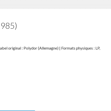
(1985)
Label original : Polydor (Allemagne) | Formats physiques : LP,
(1985)