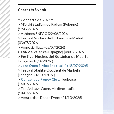
Tournée 2010
(25)
Zoolook
(23)
Promo 2019
(23)
Avant "Oxygène"
(23)
Concerts à venir
Equinoxe
(21)
Vinyle
(21)
:: Concerts de 2026 ::
Emissions 2010
(21)
Disques rares
(20)
> Miejski Stadium de Radom (Pologne)
(19/06/2026)
Synthé 70's
(20)
Album instrumental
(20)
> Athènes SNFCC (22/06/2026)
> Festival Noches del Botánico de Madrid
Claviériste
(19)
Groupe de Recherche Musicale
(18)
(03/07/2026)
France 2
(18)
Europe en concert
(17)
> Amnesia, Ibiza (05/07/2026)
>
FAR de Valence
(Espagne) (08/07/2026)
Critique
(17)
Coffret
(17)
Chronologie
(16)
>
Festival Noches del Botánico de Madrid,
Passages radio
(16)
Vidéo Jarrecast
(16)
Espagne (10/07/2026)
>
Jazz Open à Modène
(Italie) (18/07/2026)
Synthé 80's
(16)
Les concerts en Chine
(16)
> Festival Starlite Occident de Marbella
(Espagne) (13/07/2026)
Cinéma
(16)
Houston
(15)
Lyon
(15)
>
Concert au Poney Club
, Toulouse
Synthé Roland
(15)
Belgique
(15)
(16/07/2026)
> Festival Jazz Open, Modène, Italie
Récompense
(14)
Collaborations 70's
(14)
(18/07/2026)
> Amsterdam Dance Event (21/10/2026)
Astronomie
(14)
France Inter
(14)
Tournée 2025
(14)
2024
(14)
Chine
(13)