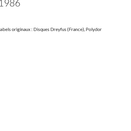
-1986
Labels originaux : Disques Dreyfus (France), Polydor
-1986