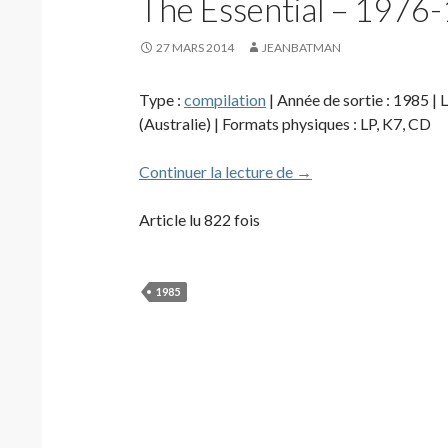
The Essential – 1976
27 MARS 2014
JEANBATMAN
Type :
compilation
| Année de sortie : 1985 | 
(Australie) | Formats physiques : LP, K7, CD
The Essential – 1976
Continuer la lecture de
→
Article lu 822 fois
1985