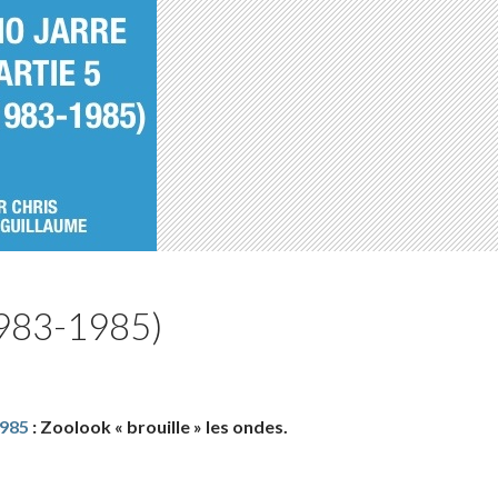
1983-1985)
985
: Zoolook « brouille » les ondes.
5 (1983-1985)