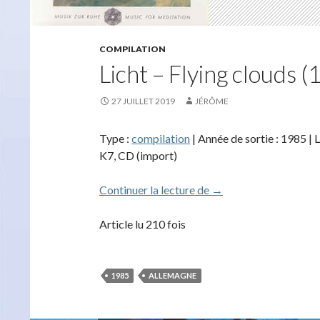
COMPILATION
Licht – Flying clouds 
27 JUILLET 2019
JÉRÔME
Type :
compilation
| Année de sortie : 1985 | 
K7, CD (import)
Licht – Flying clouds 
Continuer la lecture de
→
Article lu 210 fois
1985
ALLEMAGNE