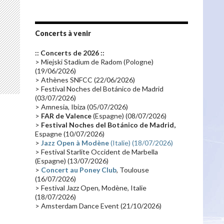
Les fans
(28)
Autobiographie
(26)
Tournée 2010
(25)
Zoolook
(23)
Promo 2019
(23)
Avant "Oxygène"
(23)
Concerts à venir
Equinoxe
(21)
Vinyle
(21)
:: Concerts de 2026 ::
Emissions 2010
(21)
Disques rares
(20)
> Miejski Stadium de Radom (Pologne)
(19/06/2026)
Synthé 70's
(20)
Album instrumental
(20)
> Athènes SNFCC (22/06/2026)
> Festival Noches del Botánico de Madrid
Claviériste
(19)
Groupe de Recherche Musicale
(18)
(03/07/2026)
France 2
(18)
Europe en concert
(17)
> Amnesia, Ibiza (05/07/2026)
>
FAR de Valence
(Espagne) (08/07/2026)
Critique
(17)
Coffret
(17)
Chronologie
(16)
>
Festival Noches del Botánico de Madrid,
Passages radio
(16)
Vidéo Jarrecast
(16)
Espagne (10/07/2026)
>
Jazz Open à Modène
(Italie) (18/07/2026)
Synthé 80's
(16)
Les concerts en Chine
(16)
> Festival Starlite Occident de Marbella
(Espagne) (13/07/2026)
Cinéma
(16)
Houston
(15)
Lyon
(15)
>
Concert au Poney Club
, Toulouse
Synthé Roland
(15)
Belgique
(15)
(16/07/2026)
> Festival Jazz Open, Modène, Italie
s de la tuerie de vendredi
Récompense
(14)
Collaborations 70's
(14)
(18/07/2026)
> Amsterdam Dance Event (21/10/2026)
Astronomie
(14)
France Inter
(14)
Tournée 2025
(14)
2024
(14)
Chine
(13)