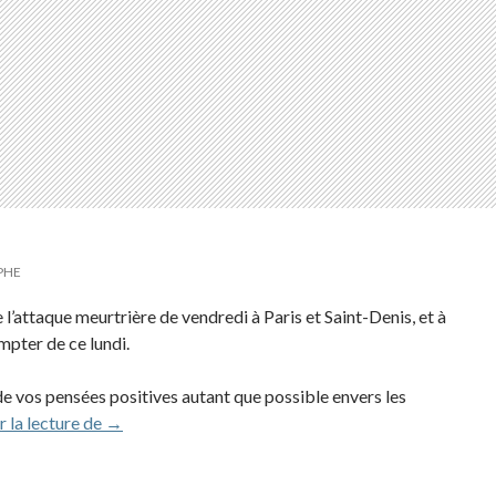
PHE
 l’attaque meurtrière de vendredi à Paris et Saint-Denis, et à
mpter de ce lundi.
e vos pensées positives autant que possible envers les
Aerozone solidaire du deuil national pour les victime
 la lecture de
→