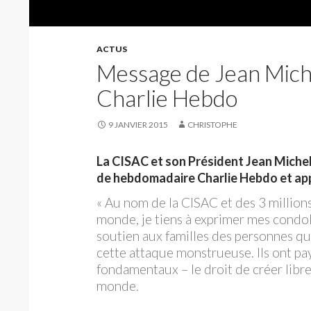
ACTUS
Message de Jean Michel
Charlie Hebdo
9 JANVIER 2015
CHRISTOPHE
La CISAC et son Président Jean Michel
de hebdomadaire Charlie Hebdo et appo
« Au nom de la CISAC et des 3 million
monde, je tiens à exprimer mes condol
soutien aux familles des personnes qu
cette attaque monstrueuse. Ils ont payé
fondamentaux – le droit de créer libre
monde.