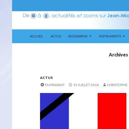
ALLER AU CONTENU
Recherche
Aerozone JMJ
ACCUEIL
ACTUS
BIOGRAPHIE
INSTRUMENTS
Archives
ACTUS
EN PASSANT
15 JUILLET 2016
CHRISTOPHE