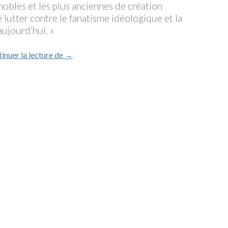
 nobles et les plus anciennes de création
e lutter contre le fanatisme idéologique et la
aujourd’hui. »
Message de Jean Michel Jarre sur l’attentat de
inuer la lecture de
→