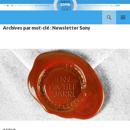
Recherche
Aerozone JMJ
ALLER
MENU
Archives par mot-clé : Newsletter Sony
AU
PRINCI
CONTENU
ACTUS