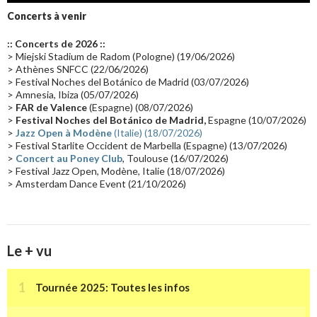
Groupe de Recherche Musicale
(18)
France 2
(18)
Concerts à venir
Europe en concert
(17)
Critique
(17)
Coffret
(17)
Chronologie
(16)
:: Concerts de 2026 ::
Passages radio
(16)
Vidéo Jarrecast
(16)
Synthé 80's
(16)
> Miejski Stadium de Radom (Pologne) (19/06/2026)
> Athènes SNFCC (22/06/2026)
Les concerts en Chine
(16)
Cinéma
(16)
Houston
(15)
Lyon
(15)
> Festival Noches del Botánico de Madrid (03/07/2026)
> Amnesia, Ibiza (05/07/2026)
Synthé Roland
(15)
Belgique
(15)
Récompense
(14)
>
FAR de Valence
(Espagne) (08/07/2026)
Collaborations 70's
(14)
Astronomie
(14)
France Inter
(14)
>
Festival Noches del Botánico de Madrid,
Espagne (10/07/2026)
>
Jazz Open à Modène
(Italie) (18/07/2026)
Tournée 2025
(14)
2024
(14)
Chine
(13)
> Festival Starlite Occident de Marbella (Espagne) (13/07/2026)
>
Concert au Poney Club
, Toulouse (16/07/2026)
> Festival Jazz Open, Modène, Italie (18/07/2026)
> Amsterdam Dance Event (21/10/2026)
Le + vu