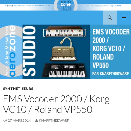
Recherche
Aerozone JMJ
ALLER
MENU
AU
PRINCI
CONTENU
SYNTHÉTISEURS
EMS Vocoder 2000 / Korg
VC10 / Roland VP550
27 MARS 2014
KNARFTHEDWARF