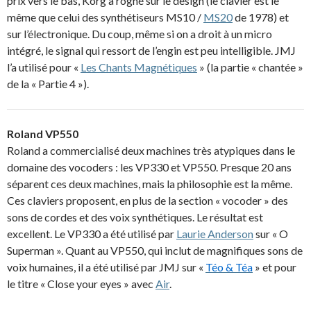
prix vers le bas, Korg a rogné sur le design (le clavier est le
même que celui des synthétiseurs MS10 /
MS20
de 1978) et
sur l’électronique. Du coup, même si on a droit à un micro
intégré, le signal qui ressort de l’engin est peu intelligible. JMJ
l’a utilisé pour «
Les Chants Magnétiques
» (la partie « chantée »
de la « Partie 4 »).
Roland VP550
Roland a commercialisé deux machines très atypiques dans le
domaine des vocoders : les VP330 et VP550. Presque 20 ans
séparent ces deux machines, mais la philosophie est la même.
Ces claviers proposent, en plus de la section « vocoder » des
sons de cordes et des voix synthétiques. Le résultat est
excellent. Le VP330 a été utilisé par
Laurie Anderson
sur « O
Superman ». Quant au VP550, qui inclut de magnifiques sons de
voix humaines, il a été utilisé par JMJ sur «
Téo & Téa
» et pour
le titre « Close your eyes » avec
Air
.