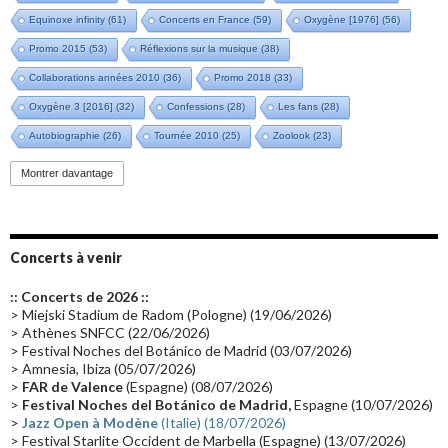
Equinoxe infinity
(61)
Concerts en France
(59)
Oxygène [1976]
(56)
Promo 2015
(53)
Réflexions sur la musique
(38)
Collaborations années 2010
(36)
Promo 2018
(33)
Oxygène 3 [2016]
(32)
Confessions
(28)
Les fans
(28)
Autobiographie
(26)
Tournée 2010
(25)
Zoolook
(23)
Promo 2019
(23)
Avant "Oxygène"
(23)
Equinoxe
(21)
Vinyle
(21)
Montrer davantage
Emissions 2010
(21)
Disques rares
(20)
Synthé 70's
(20)
Album instrumental
(20)
Claviériste
(19)
Groupe de Recherche Musicale
(18)
France 2
(18)
Concerts à venir
Europe en concert
(17)
Critique
(17)
Coffret
(17)
Chronologie
(16)
:: Concerts de 2026 ::
Passages radio
(16)
Vidéo Jarrecast
(16)
Synthé 80's
(16)
> Miejski Stadium de Radom (Pologne) (19/06/2026)
> Athènes SNFCC (22/06/2026)
Les concerts en Chine
(16)
Cinéma
(16)
Houston
(15)
Lyon
(15)
> Festival Noches del Botánico de Madrid (03/07/2026)
> Amnesia, Ibiza (05/07/2026)
Synthé Roland
(15)
Belgique
(15)
Récompense
(14)
>
FAR de Valence
(Espagne) (08/07/2026)
Collaborations 70's
(14)
Astronomie
(14)
France Inter
(14)
>
Festival Noches del Botánico de Madrid,
Espagne (10/07/2026)
>
Jazz Open à Modène
(Italie) (18/07/2026)
Tournée 2025
(14)
2024
(14)
Chine
(13)
> Festival Starlite Occident de Marbella (Espagne) (13/07/2026)