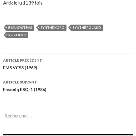
Article lu 1139 fois
E-MU SYSTEMS
SYNTHÉ KORG
SYNTHÉ ROLAND
VOCODER
Navigation
ARTICLE PRÉCÉDENT
des
EMS VCS3 (1969)
articles
ARTICLE SUIVANT
Ensoniq ESQ-1 (1986)
Rechercher :