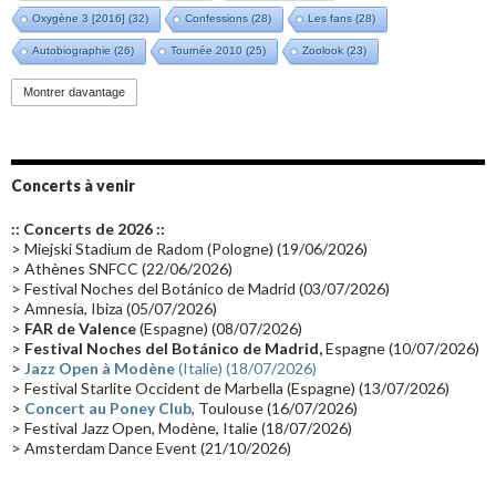
Oxygène 3 [2016]
(32)
Confessions
(28)
Les fans
(28)
Autobiographie
(26)
Tournée 2010
(25)
Zoolook
(23)
Promo 2019
(23)
Avant "Oxygène"
(23)
Equinoxe
(21)
Vinyle
(21)
Montrer davantage
Emissions 2010
(21)
Disques rares
(20)
Synthé 70's
(20)
Album instrumental
(20)
Claviériste
(19)
Groupe de Recherche Musicale
(18)
France 2
(18)
Concerts à venir
Europe en concert
(17)
Critique
(17)
Coffret
(17)
Chronologie
(16)
:: Concerts de 2026 ::
Passages radio
(16)
Vidéo Jarrecast
(16)
Synthé 80's
(16)
> Miejski Stadium de Radom (Pologne) (19/06/2026)
> Athènes SNFCC (22/06/2026)
Les concerts en Chine
(16)
Cinéma
(16)
Houston
(15)
Lyon
(15)
> Festival Noches del Botánico de Madrid (03/07/2026)
> Amnesia, Ibiza (05/07/2026)
Synthé Roland
(15)
Belgique
(15)
Récompense
(14)
>
FAR de Valence
(Espagne) (08/07/2026)
Collaborations 70's
(14)
Astronomie
(14)
France Inter
(14)
>
Festival Noches del Botánico de Madrid,
Espagne (10/07/2026)
>
Jazz Open à Modène
(Italie) (18/07/2026)
Tournée 2025
(14)
2024
(14)
Chine
(13)
> Festival Starlite Occident de Marbella (Espagne) (13/07/2026)
>
Concert au Poney Club
, Toulouse (16/07/2026)
> Festival Jazz Open, Modène, Italie (18/07/2026)
> Amsterdam Dance Event (21/10/2026)