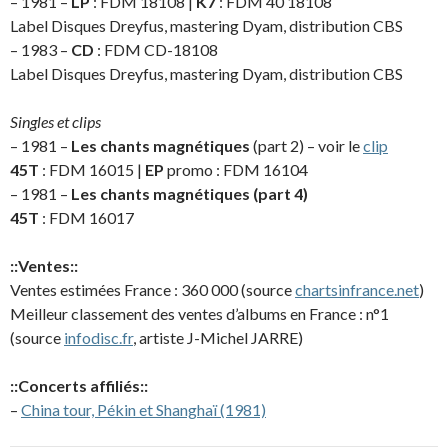
– 1981 –
LP
: FDM 18108 |
K7
: FDM 40 18108
Label Disques Dreyfus, mastering Dyam, distribution CBS
– 1983 –
CD
: FDM CD-18108
Label Disques Dreyfus, mastering Dyam, distribution CBS
Singles et clips
– 1981 –
Les chants magnétiques
(part 2) – voir le
clip
45T
: FDM 16015 |
EP
promo : FDM 16104
– 1981 –
Les chants magnétiques (part 4)
45T
: FDM 16017
::Ventes::
Ventes estimées France : 360 000 (source
chartsinfrance.net
)
Meilleur classement des ventes d’albums en France : n°1
(source
infodisc.fr
, artiste J-Michel JARRE)
::Concerts affiliés::
–
China tour, Pékin et Shanghaï (1981)