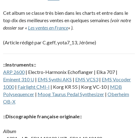
Cet album se classe très bien dans les charts et entre dans le
top dix des meilleures ventes en quelques semaines
(voir notre
dossier sur «
Les ventes en France
« ).
(Article rédigé par C.geff, yota7_13, Jérôme)
::Instruments::
ARP 2600
| Electro-Harmonix Echoflanger | Elka 707 |
Eminent 310 U
|
EMS Synthi AKS
|
EMS VCS3
|
EMS Vocoder
1000
|
Fairlight CMI-I
| Korg KR 55 | Korg VC-10 |
MDB
Polysequencer
|
Moog Taurus Pedal Synthesizer
|
Oberheim
OB-X
::Discographie française originale::
Album