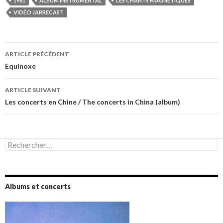
1981
ALBUM INSTRUMENTAL
LES CHANTS MAGNÉTIQUES
VIDÉO JARRECAST
Navigation
ARTICLE PRÉCÉDENT
des
Equinoxe
articles
ARTICLE SUIVANT
Les concerts en Chine / The concerts in China (album)
Rechercher :
Albums et concerts