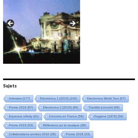
Amazônia (2021)
Oxymore (2022)
Versailles 400 (2024)
Live in Bratislava (2025)
Sujets
Interview
(177)
Electronica 1 [2015]
(100)
Electronica World Tour
(97)
Promo 2016
(67)
Electronica 2 [2016]
(66)
Tracklist (concert)
(66)
Equinoxe infinity
(61)
Concerts en France
(59)
Oxygène [1976]
(56)
Promo 2015
(53)
Réflexions sur la musique
(38)
Collaborations années 2010
(36)
Promo 2018
(33)