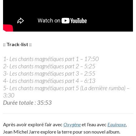
:: Track-list ::
1- Les chants magnétiques part 1 – 17:50
2- Les chants magnétiques part 2 – 5:25
3- Les chants magnétiques part 3 – 2:55
4- Les chants magnétiques part 4 – 6:13
5- Les chants magnétiques part 5 (La dernière rumba) –
3:30
Durée totale : 35:53
Après avoir exploré l’air avec
Oxygène
et l’eau avec
Equinoxe
,
Jean Michel Jarre explore la terre pour son nouvel album.