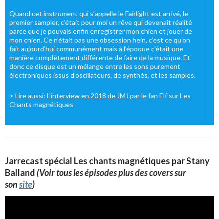
Quand cet instrument qui s’appelle le Fairlight est arrivé, le
premier sampler, c’était pour moi un rêve qui devenait réalité
parce que je pouvais enfin enregistrer mon chien et jouer de
mon chien. Ce n’était pas une obsession hein, c’est ce qu’on
fait aujourd’hui communément mais à l’époque c’était une
manière complètement différente de faire de la musique. Et
donc ce disque est un mélange entre les sons purement
électroniques issus d’oscillateurs, de synthés, et les samples.
> Lire aussi:
L’interview en 2018 de JMJ
par le fan Elf sur Les
Chants magnétiques
Jarrecast spécial Les chants magnétiques par Stany
Balland
(Voir tous les épisodes plus des covers sur
son
site
)