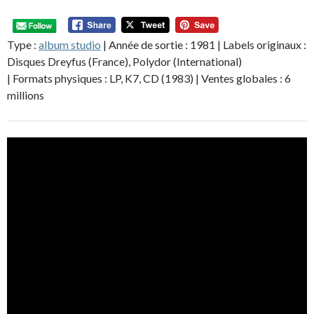
Type :
album studio
| Année de sortie : 1981 | Labels originaux :
Disques Dreyfus (France), Polydor (International)
| Formats physiques : LP, K7, CD (1983) | Ventes globales : 6
millions