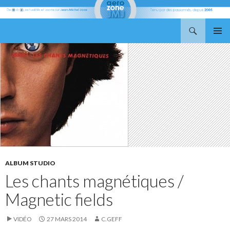
Recherche
Aerozone JMJ
ALLER
MENU
AU
PRINCI
CONTENU
ALBUM STUDIO
Les chants magnétiques /
Magnetic fields
VIDÉO
27 MARS 2014
C.GEFF