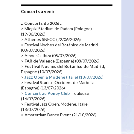
Tournée 2010
(25)
Zoolook
(23)
Promo 2019
(23)
Avant "Oxygène"
(23)
Concerts à venir
Equinoxe
(21)
Vinyle
(21)
:: Concerts de 2026 ::
Emissions 2010
(21)
Disques rares
(20)
> Miejski Stadium de Radom (Pologne)
(19/06/2026)
Synthé 70's
(20)
Album instrumental
(20)
> Athènes SNFCC (22/06/2026)
> Festival Noches del Botánico de Madrid
Claviériste
(19)
Groupe de Recherche Musicale
(18)
(03/07/2026)
France 2
(18)
Europe en concert
(17)
> Amnesia, Ibiza (05/07/2026)
>
FAR de Valence
(Espagne) (08/07/2026)
Critique
(17)
Coffret
(17)
Chronologie
(16)
>
Festival Noches del Botánico de Madrid,
Passages radio
(16)
Vidéo Jarrecast
(16)
Espagne (10/07/2026)
>
Jazz Open à Modène
(Italie) (18/07/2026)
Synthé 80's
(16)
Les concerts en Chine
(16)
> Festival Starlite Occident de Marbella
(Espagne) (13/07/2026)
Cinéma
(16)
Houston
(15)
Lyon
(15)
>
Concert au Poney Club
, Toulouse
Synthé Roland
(15)
Belgique
(15)
(16/07/2026)
> Festival Jazz Open, Modène, Italie
Récompense
(14)
Collaborations 70's
(14)
(18/07/2026)
> Amsterdam Dance Event (21/10/2026)
Astronomie
(14)
France Inter
(14)
Tournée 2025
(14)
2024
(14)
Chine
(13)