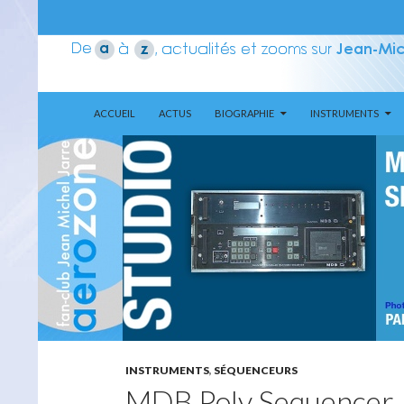
ALLER AU CONTENU
Recherche
Aerozone JMJ
ACCUEIL
ACTUS
BIOGRAPHIE
INSTRUMENTS
INSTRUMENTS
,
SÉQUENCEURS
MDB Poly Sequencer