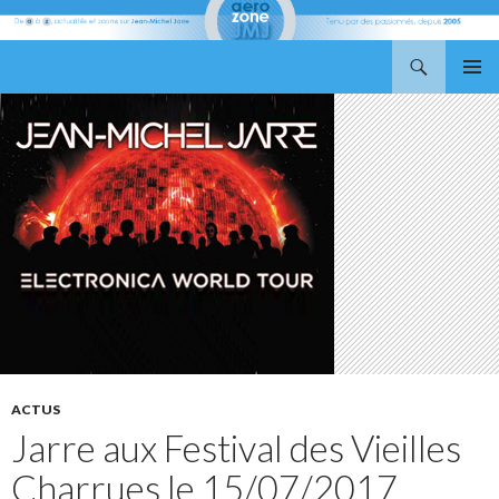
Recherche
Aerozone JMJ
ALLER
MENU
AU
PRINCI
CONTENU
ACTUS
Jarre aux Festival des Vieilles
Charrues le 15/07/2017