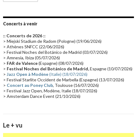
Emissions 2010
(21)
Disques rares
(20)
Synthé 70's
(20)
Album instrumental
(20)
Claviériste
(19)
Groupe de Recherche Musicale
(18)
France 2
(18)
Concerts à venir
Europe en concert
(17)
Critique
(17)
Coffret
(17)
Chronologie
(16)
:: Concerts de 2026 ::
Passages radio
(16)
Vidéo Jarrecast
(16)
Synthé 80's
(16)
> Miejski Stadium de Radom (Pologne) (19/06/2026)
> Athènes SNFCC (22/06/2026)
Les concerts en Chine
(16)
Cinéma
(16)
Houston
(15)
Lyon
(15)
> Festival Noches del Botánico de Madrid (03/07/2026)
> Amnesia, Ibiza (05/07/2026)
Synthé Roland
(15)
Belgique
(15)
Récompense
(14)
>
FAR de Valence
(Espagne) (08/07/2026)
Collaborations 70's
(14)
Astronomie
(14)
France Inter
(14)
>
Festival Noches del Botánico de Madrid,
Espagne (10/07/2026)
>
Jazz Open à Modène
(Italie) (18/07/2026)
Tournée 2025
(14)
2024
(14)
Chine
(13)
> Festival Starlite Occident de Marbella (Espagne) (13/07/2026)
>
Concert au Poney Club
, Toulouse (16/07/2026)
> Festival Jazz Open, Modène, Italie (18/07/2026)
> Amsterdam Dance Event (21/10/2026)
Le + vu