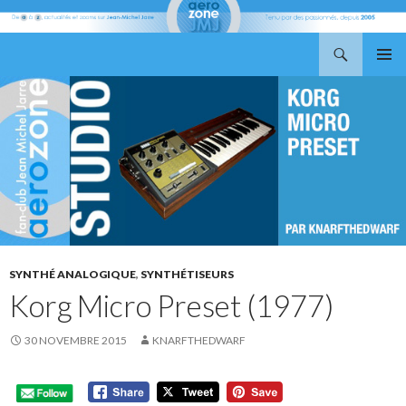
Recherche
Aerozone JMJ
ALLER
MENU
AU
PRINCI
CONTENU
SYNTHÉ ANALOGIQUE
,
SYNTHÉTISEURS
Korg Micro Preset (1977)
30 NOVEMBRE 2015
KNARFTHEDWARF