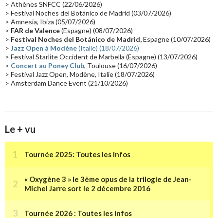
> Athènes SNFCC (22/06/2026)
Les concerts en Chine
(16)
Cinéma
(16)
Houston
(15)
Lyon
(15)
> Festival Noches del Botánico de Madrid (03/07/2026)
> Amnesia, Ibiza (05/07/2026)
Synthé Roland
(15)
Belgique
(15)
Récompense
(14)
>
FAR de Valence
(Espagne) (08/07/2026)
Collaborations 70's
(14)
Astronomie
(14)
France Inter
(14)
>
Festival Noches del Botánico de Madrid,
Espagne (10/07/2026)
>
Jazz Open à Modène
(Italie) (18/07/2026)
Tournée 2025
(14)
2024
(14)
Chine
(13)
> Festival Starlite Occident de Marbella (Espagne) (13/07/2026)
>
Concert au Poney Club
, Toulouse (16/07/2026)
> Festival Jazz Open, Modène, Italie (18/07/2026)
> Amsterdam Dance Event (21/10/2026)
Le + vu