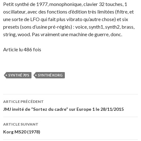
Petit synthé de 1977, monophonique, clavier 32 touches, 1
oscillateur, avec des fonctions d’édition très limitées (filtre, et
une sorte de LFO qui fait plus vibrato qu’autre chose) et six
presets (sons d’usine pré-réglés) : voice, synth1, synth2, brass,
string, wood. Pas vraiment une machine de guerre, donc.
Article lu 486 fois
SYNTHÉ 70'S
SYNTHÉ KORG
Navigation
ARTICLE PRÉCÉDENT
des
JMJ invité de “Sortez du cadre” sur Europe 1 le 28/11/2015
articles
ARTICLE SUIVANT
Korg MS20 (1978)