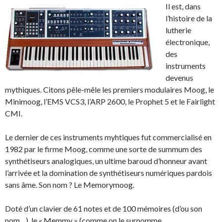
Il est, dans
l’histoire de la
lutherie
électronique,
des
instruments
devenus
mythiques. Citons pêle-mêle les premiers modulaires Moog, le
Minimoog, l’EMS VCS3, l’ARP 2600, le Prophet 5 et le Fairlight
CMI.
Le dernier de ces instruments myhtiques fut commercialisé en
1982 par le firme Moog, comme une sorte de summum des
synthétiseurs analogiques, un ultime baroud d’honneur avant
l’arrivée et la domination de synthétiseurs numériques pardois
sans âme. Son nom ? Le Memorymoog.
Doté d’un clavier de 61 notes et de 100 mémoires (d’ou son
nom…), le « Memmy » (comme on le surnomme