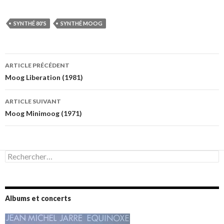
SYNTHÉ 80'S
SYNTHÉ MOOG
Navigation
ARTICLE PRÉCÉDENT
des
Moog Liberation (1981)
articles
ARTICLE SUIVANT
Moog Minimoog (1971)
Rechercher :
Albums et concerts