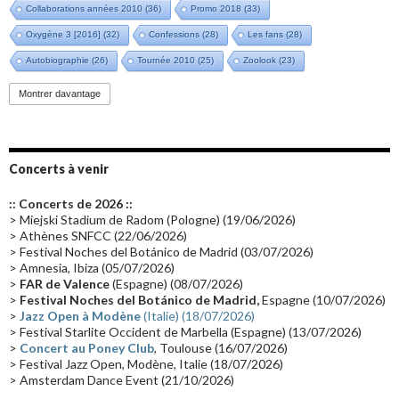
Collaborations années 2010
(36)
Promo 2018
(33)
Oxygène 3 [2016]
(32)
Confessions
(28)
Les fans
(28)
Autobiographie
(26)
Tournée 2010
(25)
Zoolook
(23)
Promo 2019
(23)
Avant "Oxygène"
(23)
Equinoxe
(21)
Vinyle
(21)
Montrer davantage
Emissions 2010
(21)
Disques rares
(20)
Synthé 70's
(20)
Album instrumental
(20)
Claviériste
(19)
Groupe de Recherche Musicale
(18)
France 2
(18)
Concerts à venir
Europe en concert
(17)
Critique
(17)
Coffret
(17)
Chronologie
(16)
:: Concerts de 2026 ::
Passages radio
(16)
Vidéo Jarrecast
(16)
Synthé 80's
(16)
> Miejski Stadium de Radom (Pologne) (19/06/2026)
> Athènes SNFCC (22/06/2026)
Les concerts en Chine
(16)
Cinéma
(16)
Houston
(15)
Lyon
(15)
> Festival Noches del Botánico de Madrid (03/07/2026)
> Amnesia, Ibiza (05/07/2026)
Synthé Roland
(15)
Belgique
(15)
Récompense
(14)
>
FAR de Valence
(Espagne) (08/07/2026)
Collaborations 70's
(14)
Astronomie
(14)
France Inter
(14)
>
Festival Noches del Botánico de Madrid,
Espagne (10/07/2026)
>
Jazz Open à Modène
(Italie) (18/07/2026)
Tournée 2025
(14)
2024
(14)
Chine
(13)
> Festival Starlite Occident de Marbella (Espagne) (13/07/2026)
>
Concert au Poney Club
, Toulouse (16/07/2026)
> Festival Jazz Open, Modène, Italie (18/07/2026)
> Amsterdam Dance Event (21/10/2026)