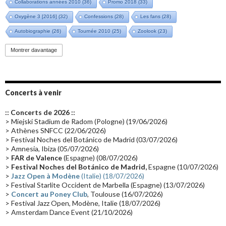
Collaborations années 2010
(36)
Promo 2018
(33)
Oxygène 3 [2016]
(32)
Confessions
(28)
Les fans
(28)
Autobiographie
(26)
Tournée 2010
(25)
Zoolook
(23)
Promo 2019
(23)
Avant "Oxygène"
(23)
Equinoxe
(21)
Vinyle
(21)
Montrer davantage
Emissions 2010
(21)
Disques rares
(20)
Synthé 70's
(20)
Album instrumental
(20)
Claviériste
(19)
Groupe de Recherche Musicale
(18)
France 2
(18)
Concerts à venir
Europe en concert
(17)
Critique
(17)
Coffret
(17)
Chronologie
(16)
:: Concerts de 2026 ::
Passages radio
(16)
Vidéo Jarrecast
(16)
Synthé 80's
(16)
> Miejski Stadium de Radom (Pologne) (19/06/2026)
> Athènes SNFCC (22/06/2026)
Les concerts en Chine
(16)
Cinéma
(16)
Houston
(15)
Lyon
(15)
> Festival Noches del Botánico de Madrid (03/07/2026)
> Amnesia, Ibiza (05/07/2026)
Synthé Roland
(15)
Belgique
(15)
Récompense
(14)
>
FAR de Valence
(Espagne) (08/07/2026)
Collaborations 70's
(14)
Astronomie
(14)
France Inter
(14)
>
Festival Noches del Botánico de Madrid,
Espagne (10/07/2026)
>
Jazz Open à Modène
(Italie) (18/07/2026)
Tournée 2025
(14)
2024
(14)
Chine
(13)
> Festival Starlite Occident de Marbella (Espagne) (13/07/2026)
>
Concert au Poney Club
, Toulouse (16/07/2026)
> Festival Jazz Open, Modène, Italie (18/07/2026)
> Amsterdam Dance Event (21/10/2026)