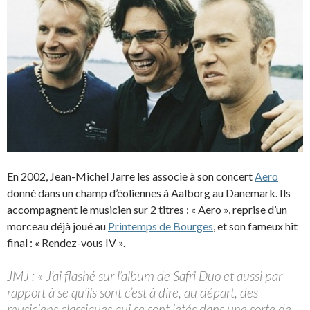
En 2002, Jean-Michel Jarre les associe à son concert
Aero
donné dans un champ d’éoliennes à Aalborg au Danemark. Ils
accompagnent le musicien sur 2 titres : « Aero », reprise d’un
morceau déjà joué au
Printemps de Bourges
, et son fameux hit
final : « Rendez-vous IV ».
JMJ : « J’ai flashé sur l’album de Safri Duo et aussi par
rapport à se qu’ils sont c’est à dire, au départ, des
musiciens classiques qui se sont jetés dans une sorte de