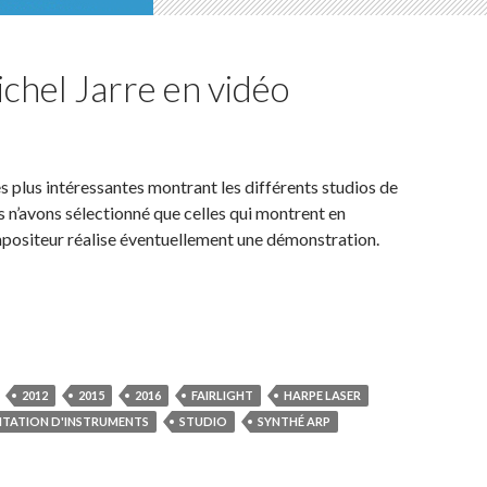
chel Jarre en vidéo
es plus intéressantes montrant les différents studios de
 n’avons sélectionné que celles qui montrent en
ompositeur réalise éventuellement une démonstration.
chel Jarre en vidéo
2012
2015
2016
FAIRLIGHT
HARPE LASER
NTATION D'INSTRUMENTS
STUDIO
SYNTHÉ ARP