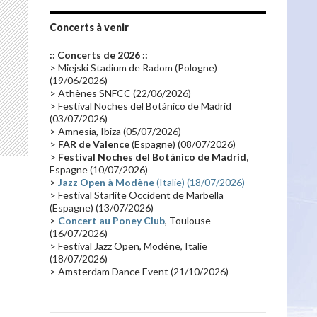
Tournée 2010
(25)
Zoolook
(23)
Promo 2019
(23)
Avant "Oxygène"
(23)
Concerts à venir
Equinoxe
(21)
Vinyle
(21)
:: Concerts de 2026 ::
Emissions 2010
(21)
Disques rares
(20)
> Miejski Stadium de Radom (Pologne)
(19/06/2026)
Synthé 70's
(20)
Album instrumental
(20)
> Athènes SNFCC (22/06/2026)
> Festival Noches del Botánico de Madrid
Claviériste
(19)
Groupe de Recherche Musicale
(18)
(03/07/2026)
France 2
(18)
Europe en concert
(17)
> Amnesia, Ibiza (05/07/2026)
>
FAR de Valence
(Espagne) (08/07/2026)
Critique
(17)
Coffret
(17)
Chronologie
(16)
>
Festival Noches del Botánico de Madrid,
Passages radio
(16)
Vidéo Jarrecast
(16)
Espagne (10/07/2026)
>
Jazz Open à Modène
(Italie) (18/07/2026)
Synthé 80's
(16)
Les concerts en Chine
(16)
> Festival Starlite Occident de Marbella
(Espagne) (13/07/2026)
Cinéma
(16)
Houston
(15)
Lyon
(15)
>
Concert au Poney Club
, Toulouse
Synthé Roland
(15)
Belgique
(15)
(16/07/2026)
> Festival Jazz Open, Modène, Italie
Récompense
(14)
Collaborations 70's
(14)
(18/07/2026)
> Amsterdam Dance Event (21/10/2026)
Astronomie
(14)
France Inter
(14)
Tournée 2025
(14)
2024
(14)
Chine
(13)