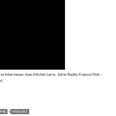
el interviewe Jean Michel Jarre. Série Radio France/INA –
l.
976]
PODCAST