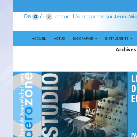
ALLER AU CONTENU
Recherche
Aerozone JMJ
ACCUEIL
ACTUS
BIOGRAPHIE
INSTRUMENTS
Archives 