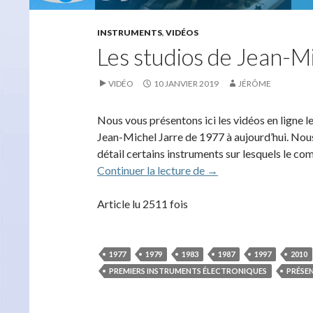
INSTRUMENTS
,
VIDÉOS
Les studios de Jean-Mi
VIDÉO
10 JANVIER 2019
JÉRÔME
Nous vous présentons ici les vidéos en ligne l
Jean-Michel Jarre de 1977 à aujourd’hui. Nous
détail certains instruments sur lesquels le c
Les studios de Jean-Mi
Continuer la lecture de
→
Article lu 2511 fois
1977
1979
1983
1987
1997
2010
PREMIERS INSTRUMENTS ÉLECTRONIQUES
PRÉSE