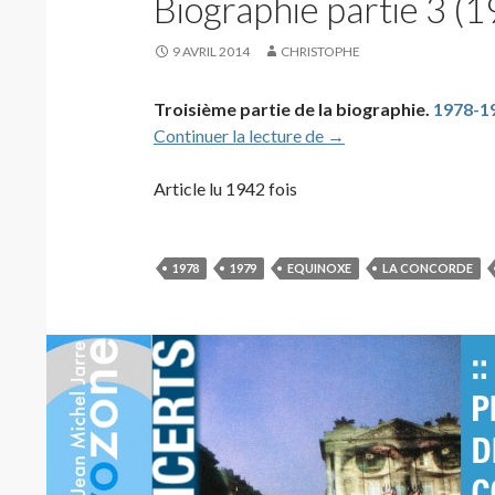
Biographie partie 3 (
9 AVRIL 2014
CHRISTOPHE
Troisième partie de la biographie.
1978-1
Biographie partie 3 (
Continuer la lecture de
→
Article lu 1942 fois
1978
1979
EQUINOXE
LA CONCORDE