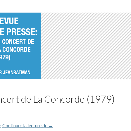
ncert de La Concorde (1979)
Revue de presse – Concert de La Concord
e
.
Continuer la lecture de
→