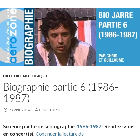
BIO CHRONOLOGIQUE
Biographie partie 6 (1986-
1987)
9 AVRIL 2014
CHRISTOPHE
Sixième partie de la biographie.
1986-1987
: Rendez-vous
Biographie partie 6 (198
en concert(s).
Continuer la lecture de
→