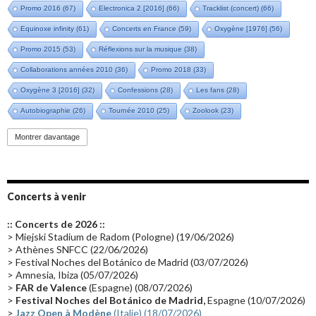
Promo 2016
(67)
Electronica 2 [2016]
(66)
Tracklist (concert)
(66)
Equinoxe infinity
(61)
Concerts en France
(59)
Oxygène [1976]
(56)
Promo 2015
(53)
Réflexions sur la musique
(38)
Collaborations années 2010
(36)
Promo 2018
(33)
Oxygène 3 [2016]
(32)
Confessions
(28)
Les fans
(28)
Autobiographie
(26)
Tournée 2010
(25)
Zoolook
(23)
Promo 2019
(23)
Avant "Oxygène"
(23)
Equinoxe
(21)
Vinyle
(21)
Montrer davantage
Emissions 2010
(21)
Disques rares
(20)
Synthé 70's
(20)
Album instrumental
(20)
Claviériste
(19)
Groupe de Recherche Musicale
(18)
France 2
(18)
Concerts à venir
Europe en concert
(17)
Critique
(17)
Coffret
(17)
Chronologie
(16)
:: Concerts de 2026 ::
Passages radio
(16)
Vidéo Jarrecast
(16)
Synthé 80's
(16)
> Miejski Stadium de Radom (Pologne) (19/06/2026)
> Athènes SNFCC (22/06/2026)
Les concerts en Chine
(16)
Cinéma
(16)
Houston
(15)
Lyon
(15)
> Festival Noches del Botánico de Madrid (03/07/2026)
> Amnesia, Ibiza (05/07/2026)
Synthé Roland
(15)
Belgique
(15)
Récompense
(14)
>
FAR de Valence
(Espagne) (08/07/2026)
Collaborations 70's
(14)
Astronomie
(14)
France Inter
(14)
>
Festival Noches del Botánico de Madrid,
Espagne (10/07/2026)
>
Jazz Open à Modène
(Italie) (18/07/2026)
Tournée 2025
(14)
2024
(14)
Chine
(13)