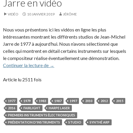
Jarre en vidéo
VIDÉO
10 JANVIER 2019
JÉRÔME
Nous vous présentons ici les vidéos en ligne les plus
intéressantes montrant les différents studios de Jean-Michel
Jarre de 1977 à aujourd’hui. Nous n’avons sélectionné que
celles qui montrent en détail certains instruments sur lesquels
le compositeur réalise éventuellement une démonstration.
Les studios de Jean-Michel Jarre en vidéo
Continuer la lecture de
→
Article lu 2511 fois
1977
1979
1983
1987
1997
2010
2012
2015
2016
FAIRLIGHT
HARPE LASER
PREMIERS INSTRUMENTS ÉLECTRONIQUES
PRÉSENTATION D'INSTRUMENTS
STUDIO
SYNTHÉ ARP