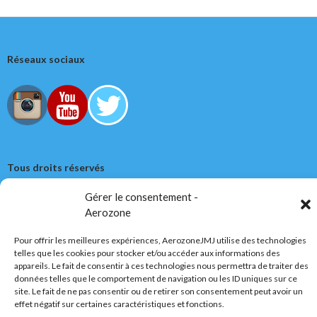
Réseaux sociaux
Tous droits réservés
Gérer le consentement -
AerozoneJMJ.fr
© Mars 2006-Août 2026
Aerozone
Pour offrir les meilleures expériences, AerozoneJMJ utilise des technologies
telles que les cookies pour stocker et/ou accéder aux informations des
Politique de confidentialité
Fièrement propulsé par WordPress
appareils. Le fait de consentir à ces technologies nous permettra de traiter des
données telles que le comportement de navigation ou les ID uniques sur ce
site. Le fait de ne pas consentir ou de retirer son consentement peut avoir un
effet négatif sur certaines caractéristiques et fonctions.