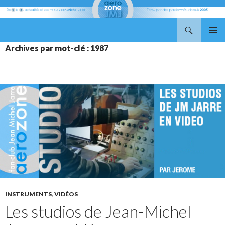
Recherche
Aerozone JMJ
ALLER
MENU
Archives par mot-clé : 1987
AU
PRINCI
CONTENU
INSTRUMENTS
,
VIDÉOS
Les studios de Jean-Michel