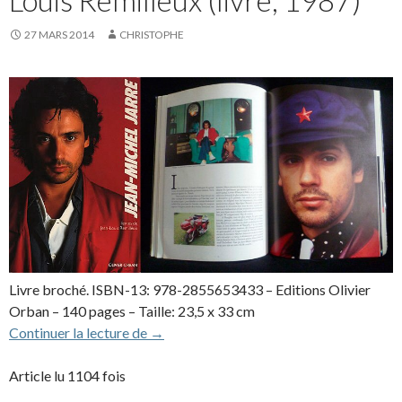
Louis Remilleux (livre, 1987)
27 MARS 2014
CHRISTOPHE
Livre broché. ISBN-13: 978-2855653433 – Editions Olivier
Orban – 140 pages – Taille: 23,5 x 33 cm
Jean Michel Jarre par Jean-Louis Remilleu
Continuer la lecture de
→
Article lu 1104 fois