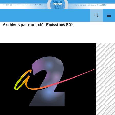
Recherche
Aerozone JMJ
ALLER
MENU
Archives par mot-clé : Emissions 80’s
AU
PRINCI
CONTENU