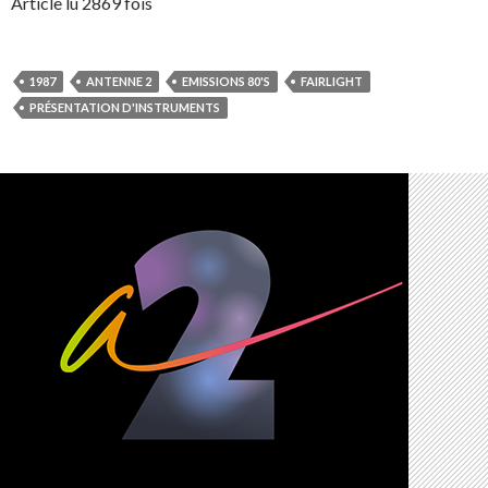
Article lu 2869 fois
1987
ANTENNE 2
EMISSIONS 80'S
FAIRLIGHT
PRÉSENTATION D'INSTRUMENTS