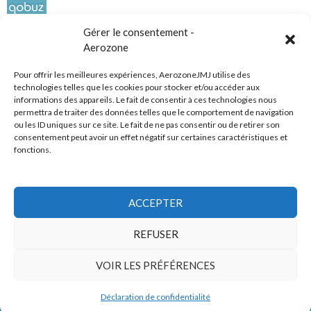
Gérer le consentement -
Aerozone
Pour offrir les meilleures expériences, AerozoneJMJ utilise des
technologies telles que les cookies pour stocker et/ou accéder aux
informations des appareils. Le fait de consentir à ces technologies nous
Réseaux sociaux
permettra de traiter des données telles que le comportement de navigation
ou les ID uniques sur ce site. Le fait de ne pas consentir ou de retirer son
consentement peut avoir un effet négatif sur certaines caractéristiques et
fonctions.
ACCEPTER
Tous droits réservés
REFUSER
AerozoneJMJ.fr
© Mars 2006-Août 2026
VOIR LES PRÉFÉRENCES
Déclaration de confidentialité
Politique de confidentialité
Fièrement propulsé par WordPress