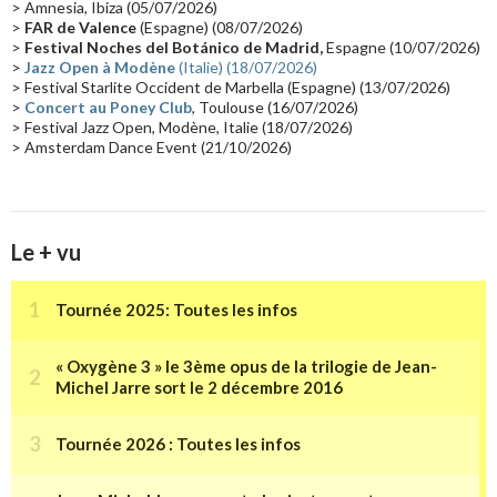
> Amnesia, Ibiza (05/07/2026)
Synthé Roland
(15)
Belgique
(15)
Récompense
(14)
>
FAR de Valence
(Espagne) (08/07/2026)
Collaborations 70's
(14)
Astronomie
(14)
France Inter
(14)
>
Festival Noches del Botánico de Madrid,
Espagne (10/07/2026)
>
Jazz Open à Modène
(Italie) (18/07/2026)
Tournée 2025
(14)
2024
(14)
Chine
(13)
> Festival Starlite Occident de Marbella (Espagne) (13/07/2026)
>
Concert au Poney Club
, Toulouse (16/07/2026)
> Festival Jazz Open, Modène, Italie (18/07/2026)
> Amsterdam Dance Event (21/10/2026)
Le + vu