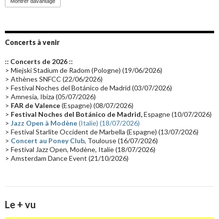
Montrer davantage
Emissions 2010
(21)
Disques rares
(20)
Synthé 70's
(20)
Album instrumental
(20)
Claviériste
(19)
Groupe de Recherche Musicale
(18)
France 2
(18)
Concerts à venir
Europe en concert
(17)
Critique
(17)
Coffret
(17)
Chronologie
(16)
:: Concerts de 2026 ::
Passages radio
(16)
Vidéo Jarrecast
(16)
Synthé 80's
(16)
> Miejski Stadium de Radom (Pologne) (19/06/2026)
> Athènes SNFCC (22/06/2026)
Les concerts en Chine
(16)
Cinéma
(16)
Houston
(15)
Lyon
(15)
> Festival Noches del Botánico de Madrid (03/07/2026)
> Amnesia, Ibiza (05/07/2026)
Synthé Roland
(15)
Belgique
(15)
Récompense
(14)
>
FAR de Valence
(Espagne) (08/07/2026)
Collaborations 70's
(14)
Astronomie
(14)
France Inter
(14)
>
Festival Noches del Botánico de Madrid,
Espagne (10/07/2026)
>
Jazz Open à Modène
(Italie) (18/07/2026)
Tournée 2025
(14)
2024
(14)
Chine
(13)
> Festival Starlite Occident de Marbella (Espagne) (13/07/2026)
>
Concert au Poney Club
, Toulouse (16/07/2026)
> Festival Jazz Open, Modène, Italie (18/07/2026)
> Amsterdam Dance Event (21/10/2026)
Le + vu