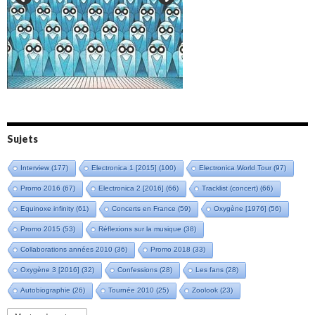
Amazônia (2021)
Oxymore (2022)
Versailles 400 (2024)
Live in Bratislava (2025)
Sujets
Interview
(177)
Electronica 1 [2015]
(100)
Electronica World Tour
(97)
Promo 2016
(67)
Electronica 2 [2016]
(66)
Tracklist (concert)
(66)
Equinoxe infinity
(61)
Concerts en France
(59)
Oxygène [1976]
(56)
Promo 2015
(53)
Réflexions sur la musique
(38)
Collaborations années 2010
(36)
Promo 2018
(33)
Oxygène 3 [2016]
(32)
Confessions
(28)
Les fans
(28)
Autobiographie
(26)
Tournée 2010
(25)
Zoolook
(23)
Promo 2019
(23)
Avant "Oxygène"
(23)
Equinoxe
(21)
Vinyle
(21)