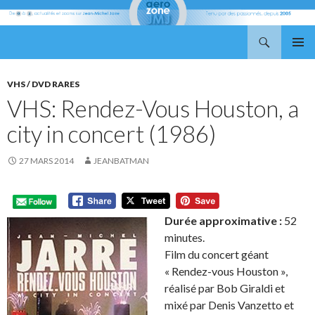
Recherche
Aerozone JMJ
ALLER
MENU
AU
PRINCI
CONTENU
VHS / DVD RARES
VHS: Rendez-Vous Houston, a
city in concert (1986)
27 MARS 2014
JEANBATMAN
Durée approximative :
52
minutes.
Film du concert géant
« Rendez-vous Houston »,
réalisé par Bob Giraldi et
mixé par Denis Vanzetto et