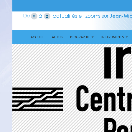
ALLER AU CONTENU
Recherche
Aerozone JMJ
ACCUEIL
ACTUS
BIOGRAPHIE
INSTRUMENTS