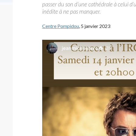
passer du son d’une cathédrale à celui d’
inédite à ne pas manquer.
Centre Pompidou
, 5 janvier 2023