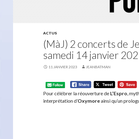
ACTUS
(MàJ) 2 concerts de J
samedi 14 janvier 20
11 JANVIER 2023
JEANBATMAN
Pour célébrer la réouverture de
L’Espro
, myt
interprétation d’
Oxymore
ainsi qu’un prolog