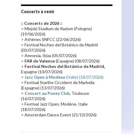
Tournée 2010
(25)
Zoolook
(23)
Promo 2019
(23)
Avant "Oxygène"
(23)
Concerts à venir
Equinoxe
(21)
Vinyle
(21)
:: Concerts de 2026 ::
Emissions 2010
(21)
Disques rares
(20)
> Miejski Stadium de Radom (Pologne)
(19/06/2026)
Synthé 70's
(20)
Album instrumental
(20)
> Athènes SNFCC (22/06/2026)
> Festival Noches del Botánico de Madrid
Claviériste
(19)
Groupe de Recherche Musicale
(18)
(03/07/2026)
France 2
(18)
Europe en concert
(17)
> Amnesia, Ibiza (05/07/2026)
>
FAR de Valence
(Espagne) (08/07/2026)
Critique
(17)
Coffret
(17)
Chronologie
(16)
>
Festival Noches del Botánico de Madrid,
Passages radio
(16)
Vidéo Jarrecast
(16)
Espagne (10/07/2026)
>
Jazz Open à Modène
(Italie) (18/07/2026)
Synthé 80's
(16)
Les concerts en Chine
(16)
> Festival Starlite Occident de Marbella
(Espagne) (13/07/2026)
Cinéma
(16)
Houston
(15)
Lyon
(15)
>
Concert au Poney Club
, Toulouse
Synthé Roland
(15)
Belgique
(15)
(16/07/2026)
> Festival Jazz Open, Modène, Italie
Récompense
(14)
Collaborations 70's
(14)
(18/07/2026)
> Amsterdam Dance Event (21/10/2026)
Astronomie
(14)
France Inter
(14)
Tournée 2025
(14)
2024
(14)
Chine
(13)