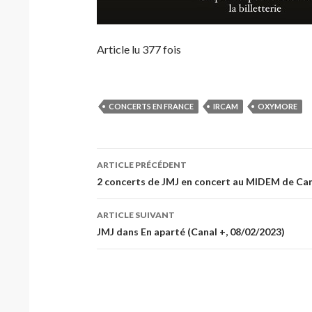
Article lu 377 fois
CONCERTS EN FRANCE
IRCAM
OXYMORE
Navigation
ARTICLE PRÉCÉDENT
des
2 concerts de JMJ en concert au MIDEM de Cann
articles
ARTICLE SUIVANT
JMJ dans En aparté (Canal +, 08/02/2023)