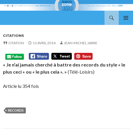
Recherche
Aerozone JMJ
ALLER
MENU
AU
PRINCI
CONTENU
CITATIONS
CITATION
11 AVRIL 2014
JEAN-MICHEL JARRE
« Je n’ai jamais cherché à battre des records du style « le
plus ceci » ou « le plus cela ». »
(Télé-Loisirs)
Article lu 354 fois
RECORDS