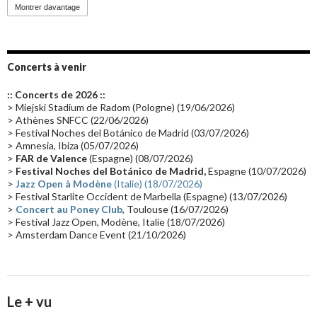
Promo 2019
(23)
Avant "Oxygène"
(23)
Equinoxe
(21)
Vinyle
(21)
Montrer davantage
Emissions 2010
(21)
Disques rares
(20)
Synthé 70's
(20)
Album instrumental
(20)
Claviériste
(19)
Groupe de Recherche Musicale
(18)
France 2
(18)
Concerts à venir
Europe en concert
(17)
Critique
(17)
Coffret
(17)
Chronologie
(16)
:: Concerts de 2026 ::
Passages radio
(16)
Vidéo Jarrecast
(16)
Synthé 80's
(16)
> Miejski Stadium de Radom (Pologne) (19/06/2026)
> Athènes SNFCC (22/06/2026)
Les concerts en Chine
(16)
Cinéma
(16)
Houston
(15)
Lyon
(15)
> Festival Noches del Botánico de Madrid (03/07/2026)
> Amnesia, Ibiza (05/07/2026)
Synthé Roland
(15)
Belgique
(15)
Récompense
(14)
>
FAR de Valence
(Espagne) (08/07/2026)
Collaborations 70's
(14)
Astronomie
(14)
France Inter
(14)
>
Festival Noches del Botánico de Madrid,
Espagne (10/07/2026)
>
Jazz Open à Modène
(Italie) (18/07/2026)
Tournée 2025
(14)
2024
(14)
Chine
(13)
> Festival Starlite Occident de Marbella (Espagne) (13/07/2026)
>
Concert au Poney Club
, Toulouse (16/07/2026)
> Festival Jazz Open, Modène, Italie (18/07/2026)
> Amsterdam Dance Event (21/10/2026)
Le + vu