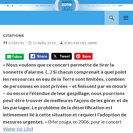
Recherche
Aerozone JMJ
ALLER
MENU
AU
PRINCI
CONTENU
CITATIONS
CITATION
11 AVRIL 2014
JEAN-MICHEL JARRE
« Nous voulons que ce concert permette de tirer la
sonnette d’alarme. (…) Si chacun comprenait à quel point
les ressources en eau de la Terre sont limitées, combien
de personnes en sont privées – et finissent par en mourir
– ou encore l’étendue de leur gaspillage, nous pourrions
peut-être trouver de meilleures façons de les gérer et de
les partager. Le problème de la désertification est
intimement lié à cette situation et requiert l’adoption de
mesures urgentes.
» (Merzouga, en 2006, pour le concert
Water for Life
)