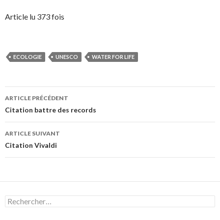
Article lu 373 fois
ECOLOGIE
UNESCO
WATER FOR LIFE
Navigation
ARTICLE PRÉCÉDENT
des
Citation battre des records
articles
ARTICLE SUIVANT
Citation Vivaldi
Rechercher :