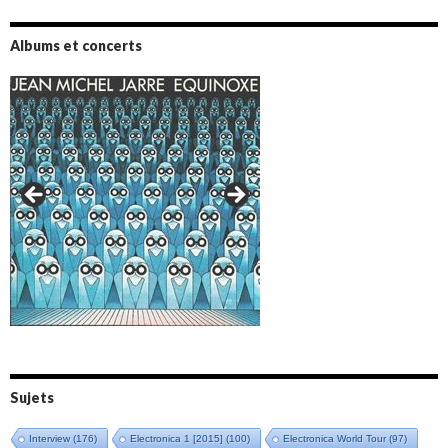
Albums et concerts
Amazônia (2021)
Oxymore (2022)
Versailles 400 (2024)
Live in Bratislava (2025)
Sujets
Interview
(176)
Electronica 1 [2015]
(100)
Electronica World Tour
(97)