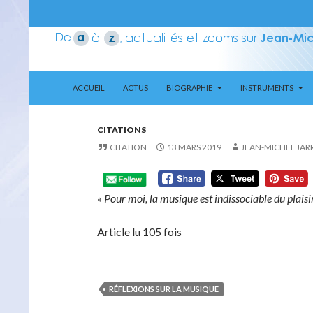
ALLER AU CONTENU
Recherche
Aerozone JMJ
ACCUEIL
ACTUS
BIOGRAPHIE
INSTRUMENTS
CITATIONS
CITATION
13 MARS 2019
JEAN-MICHEL JAR
« Pour moi, la musique est indissociable du plaisi
Article lu 105 fois
RÉFLEXIONS SUR LA MUSIQUE