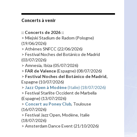
Les fans
(28)
Autobiographie
(26)
Tournée 2010
(25)
Zoolook
(23)
Promo 2019
(23)
Avant "Oxygène"
(23)
Concerts à venir
Equinoxe
(21)
Vinyle
(21)
:: Concerts de 2026 ::
Emissions 2010
(21)
Disques rares
(20)
> Miejski Stadium de Radom (Pologne)
(19/06/2026)
Synthé 70's
(20)
Album instrumental
(20)
> Athènes SNFCC (22/06/2026)
> Festival Noches del Botánico de Madrid
Claviériste
(19)
Groupe de Recherche Musicale
(18)
(03/07/2026)
France 2
(18)
Europe en concert
(17)
> Amnesia, Ibiza (05/07/2026)
>
FAR de Valence
(Espagne) (08/07/2026)
Critique
(17)
Coffret
(17)
Chronologie
(16)
>
Festival Noches del Botánico de Madrid,
Passages radio
(16)
Vidéo Jarrecast
(16)
Espagne (10/07/2026)
>
Jazz Open à Modène
(Italie) (18/07/2026)
Synthé 80's
(16)
Les concerts en Chine
(16)
> Festival Starlite Occident de Marbella
(Espagne) (13/07/2026)
Cinéma
(16)
Houston
(15)
Lyon
(15)
>
Concert au Poney Club
, Toulouse
Synthé Roland
(15)
Belgique
(15)
(16/07/2026)
> Festival Jazz Open, Modène, Italie
Récompense
(14)
Collaborations 70's
(14)
(18/07/2026)
> Amsterdam Dance Event (21/10/2026)
Astronomie
(14)
France Inter
(14)
Tournée 2025
(14)
2024
(14)
Chine
(13)