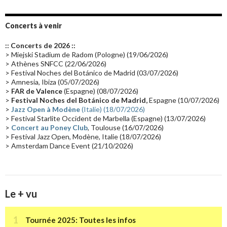
Album instrumental
(20)
Claviériste
(19)
Groupe de Recherche Musicale
(18)
France 2
(18)
Concerts à venir
Europe en concert
(17)
Critique
(17)
Coffret
(17)
Chronologie
(16)
:: Concerts de 2026 ::
Passages radio
(16)
Vidéo Jarrecast
(16)
Synthé 80's
(16)
> Miejski Stadium de Radom (Pologne) (19/06/2026)
> Athènes SNFCC (22/06/2026)
Les concerts en Chine
(16)
Cinéma
(16)
Houston
(15)
Lyon
(15)
> Festival Noches del Botánico de Madrid (03/07/2026)
> Amnesia, Ibiza (05/07/2026)
Synthé Roland
(15)
Belgique
(15)
Récompense
(14)
>
FAR de Valence
(Espagne) (08/07/2026)
Collaborations 70's
(14)
Astronomie
(14)
France Inter
(14)
>
Festival Noches del Botánico de Madrid,
Espagne (10/07/2026)
>
Jazz Open à Modène
(Italie) (18/07/2026)
Tournée 2025
(14)
2024
(14)
Chine
(13)
> Festival Starlite Occident de Marbella (Espagne) (13/07/2026)
>
Concert au Poney Club
, Toulouse (16/07/2026)
> Festival Jazz Open, Modène, Italie (18/07/2026)
> Amsterdam Dance Event (21/10/2026)
Le + vu