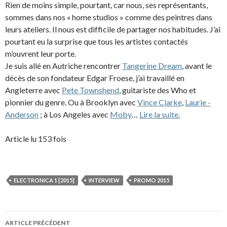
Rien de moins simple, pourtant, car nous, ses représentants,
sommes dans nos « home studios » comme des peintres dans
leurs ateliers. Il nous est difficile de partager nos habitudes. J’ai
pourtant eu la surprise que tous les artistes contactés
m’ouvrent leur porte.
Je suis allé en Autriche rencontrer
Tangerine Dream
, avant le
décès de son fondateur Edgar Froese, j’ai travaillé en
Angleterre avec
Pete Townshend
, guitariste des Who et
pionnier du genre. Ou à ­Brooklyn avec
Vince Clarke
,
Laurie ­
Anderson
; à Los Angeles avec
Moby
…
Lire la suite.
Article lu 153 fois
ELECTRONICA 1 [2015]
INTERVIEW
PROMO 2015
Navigation
ARTICLE PRÉCÉDENT