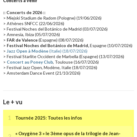
Concerts à venir
Europe en concert
(17)
Critique
(17)
Coffret
(17)
Chronologie
(16)
:: Concerts de 2026 ::
Passages radio
(16)
Vidéo Jarrecast
(16)
Synthé 80's
(16)
> Miejski Stadium de Radom (Pologne) (19/06/2026)
> Athènes SNFCC (22/06/2026)
Les concerts en Chine
(16)
Cinéma
(16)
Houston
(15)
Lyon
(15)
> Festival Noches del Botánico de Madrid (03/07/2026)
> Amnesia, Ibiza (05/07/2026)
Synthé Roland
(15)
Belgique
(15)
Récompense
(14)
>
FAR de Valence
(Espagne) (08/07/2026)
Collaborations 70's
(14)
Astronomie
(14)
France Inter
(14)
>
Festival Noches del Botánico de Madrid,
Espagne (10/07/2026)
>
Jazz Open à Modène
(Italie) (18/07/2026)
Tournée 2025
(14)
2024
(14)
Chine
(13)
> Festival Starlite Occident de Marbella (Espagne) (13/07/2026)
>
Concert au Poney Club
, Toulouse (16/07/2026)
> Festival Jazz Open, Modène, Italie (18/07/2026)
> Amsterdam Dance Event (21/10/2026)
Le + vu