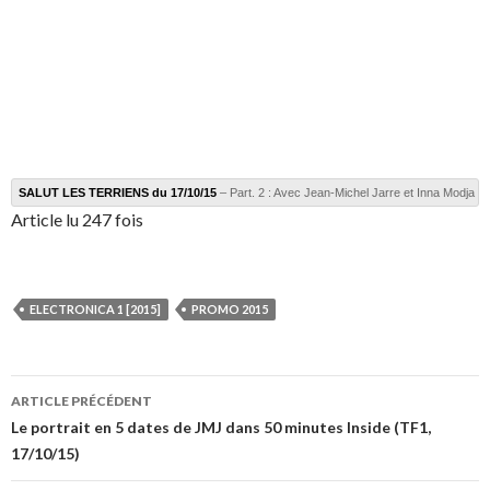
SALUT LES TERRIENS du 17/10/15
– Part. 2 : Avec Jean-Michel Jarre et Inna Modja
Article lu 247 fois
ELECTRONICA 1 [2015]
PROMO 2015
Navigation
ARTICLE PRÉCÉDENT
des
Le portrait en 5 dates de JMJ dans 50 minutes Inside (TF1,
17/10/15)
articles