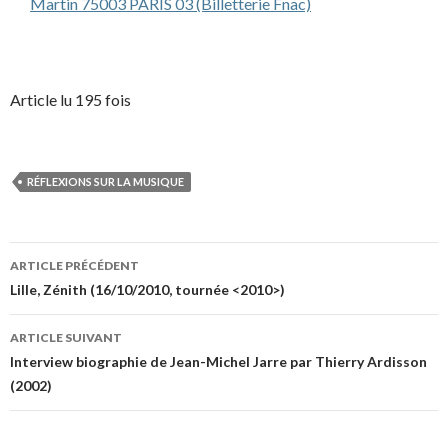
Martin 75003 PARIS 03 (Billetterie Fnac)
Article lu 195 fois
RÉFLEXIONS SUR LA MUSIQUE
Navigation
ARTICLE PRÉCÉDENT
des
Lille, Zénith (16/10/2010, tournée <2010>)
articles
ARTICLE SUIVANT
Interview biographie de Jean-Michel Jarre par Thierry Ardisson
(2002)