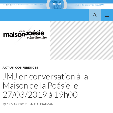
Recherche
Aerozone JMJ
ALLER
MENU
AU
PRINCI
CONTENU
ACTUS
,
CONFÉRENCES
JMJ en conversation à la
Maison de la Poésie le
27/03/2019 à 19h00
19 MARS 2019
JEANBATMAN