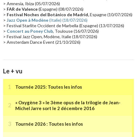
> Amnesia, Ibiza (05/07/2026)
Synthé Roland
(15)
Belgique
(15)
Récompense
(14)
>
FAR de Valence
(Espagne) (08/07/2026)
Collaborations 70's
(14)
Astronomie
(14)
France Inter
(14)
>
Festival Noches del Botánico de Madrid,
Espagne (10/07/2026)
>
Jazz Open à Modène
(Italie) (18/07/2026)
Tournée 2025
(14)
2024
(14)
Chine
(13)
> Festival Starlite Occident de Marbella (Espagne) (13/07/2026)
>
Concert au Poney Club
, Toulouse (16/07/2026)
> Festival Jazz Open, Modène, Italie (18/07/2026)
> Amsterdam Dance Event (21/10/2026)
Le + vu