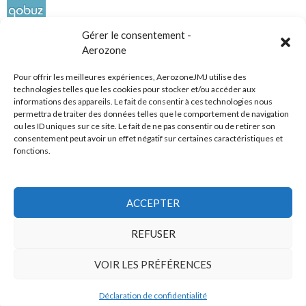
Gérer le consentement -
Aerozone
Pour offrir les meilleures expériences, AerozoneJMJ utilise des
technologies telles que les cookies pour stocker et/ou accéder aux
informations des appareils. Le fait de consentir à ces technologies nous
Réseaux sociaux
permettra de traiter des données telles que le comportement de navigation
ou les ID uniques sur ce site. Le fait de ne pas consentir ou de retirer son
consentement peut avoir un effet négatif sur certaines caractéristiques et
fonctions.
ACCEPTER
Tous droits réservés
REFUSER
AerozoneJMJ.fr
© Mars 2006-Août 2026
VOIR LES PRÉFÉRENCES
Déclaration de confidentialité
Politique de confidentialité
Fièrement propulsé par WordPress