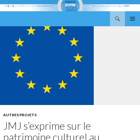
Recherche
Aerozone JMJ
ALLER
MENU
AU
PRINCI
CONTENU
AUTRES PROJETS
JMJ s’exprime sur le
patrimoine culturel au