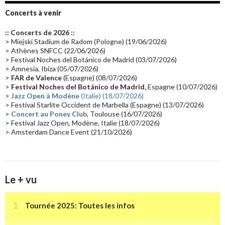
Groupe de Recherche Musicale
(18)
France 2
(18)
Concerts à venir
Europe en concert
(17)
Critique
(17)
Coffret
(17)
Chronologie
(16)
:: Concerts de 2026 ::
Passages radio
(16)
Vidéo Jarrecast
(16)
Synthé 80's
(16)
> Miejski Stadium de Radom (Pologne) (19/06/2026)
> Athènes SNFCC (22/06/2026)
Les concerts en Chine
(16)
Cinéma
(16)
Houston
(15)
Lyon
(15)
> Festival Noches del Botánico de Madrid (03/07/2026)
> Amnesia, Ibiza (05/07/2026)
Synthé Roland
(15)
Belgique
(15)
Récompense
(14)
>
FAR de Valence
(Espagne) (08/07/2026)
Collaborations 70's
(14)
Astronomie
(14)
France Inter
(14)
>
Festival Noches del Botánico de Madrid,
Espagne (10/07/2026)
>
Jazz Open à Modène
(Italie) (18/07/2026)
Tournée 2025
(14)
2024
(14)
Chine
(13)
> Festival Starlite Occident de Marbella (Espagne) (13/07/2026)
>
Concert au Poney Club
, Toulouse (16/07/2026)
> Festival Jazz Open, Modène, Italie (18/07/2026)
> Amsterdam Dance Event (21/10/2026)
Le + vu