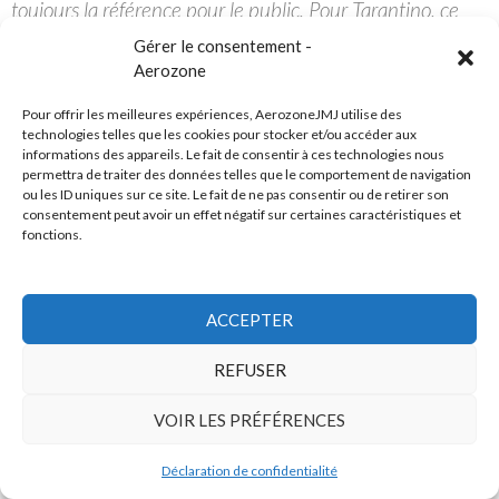
toujours la référence pour le public. Pour Tarantino, ce
sera toujours « Pulp Fiction ». » (laut.de 06/12/2016)
Gérer le consentement -
Aerozone
« Le succès m’a pris par surprise, si bien que les périodes
de désert m’ont moins étonné, dans une certaine mesure.
Pour offrir les meilleures expériences, AerozoneJMJ utilise des
technologies telles que les cookies pour stocker et/ou accéder aux
J’ai toujours considéré que les succès comme les échecs
informations des appareils. Le fait de consentir à ces technologies nous
sont des accidents, et que de fait, la vie d’un artiste, voire
permettra de traiter des données telles que le comportement de navigation
la vie tout court, ça se situe au milieu. » (liberation.fr
ou les ID uniques sur ce site. Le fait de ne pas consentir ou de retirer son
consentement peut avoir un effet négatif sur certaines caractéristiques et
08/10/2015)
fonctions.
Dernière mise à jour le 22.04.2017
ACCEPTER
Lire aussi notre dossier
Oxygène 40 ans
REFUSER
Article lu 3646 fois
VOIR LES PRÉFÉRENCES
Déclaration de confidentialité