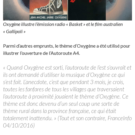
Oxygène illustre l’émission radio « Basket » et le film australien
« Gallipoli »
Parmi d’autres emprunts, le thème d’Oxygène a été utilisé pour
illustrer l’ouverture de l’Autoroute A4.
« Quand Oxygène est sorti, l’autoroute de l’est s’ouvrait et
ils ont demandé d’utiliser la musique d’Oxygène ce qui
s’est fait. L’anecdote, c’est que pendant 3 mois, je crois,
toutes les fanfares de tous les villages que traversaient
l’autoroute à proximité jouaient le thème d’Oxygène. Ce
thème est donc devenu d’un seul coup une sorte de
thème rural dans la province française, ce qui était
totalement inattendu. » (Tout et son contraire, FranceInfo
04/10/2016)