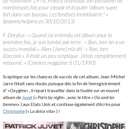
de novembre 1976, Francis réunissait son personnel de
nombreuses fois pour s’assoir et écouter l’album super
fort dans son bureau. Les fenêtres tremblaient ! »
(jeanmicheljarre.es 30/10/2013)
F. Dreyfus : « Quand j’ai entendu cet album pour la
première fois, je suis tombé par terre : « Bon, ben on a un
succès mondial ». Alors [Jarre] m’a dit : « Bon, ben
d’accord ». Il était un peu sceptique. J’étais complètement
retourné. » (Claviers magazine 6 01/1990)
Sceptique sur les chances de succès de cet album, Jean-Michel
Jarre l’était sans doute, puisque dès la fin de l’enregistrement
d' »
Oxygène
« , il repart travailler dans la foulée sur un nouvel
album de
Juvet
(«
Paris by night
« , avec le titre «
Où sont les
femmes
« ) aux Etats Unis et continue également d’écrire pour
Christophe
(«
La dolce vita
« ) !