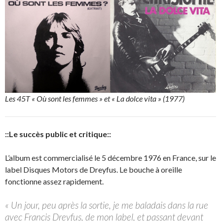
Les 45T « Où sont les femmes » et « La dolce vita » (1977)
::Le succès public et critique::
L’album est commercialisé le 5 décembre 1976 en France, sur le
label Disques Motors de Dreyfus. Le bouche à oreille
fonctionne assez rapidement.
« Un jour, peu après la sortie, je me baladais dans la rue
avec Francis Dreyfus, de mon label, et passant devant