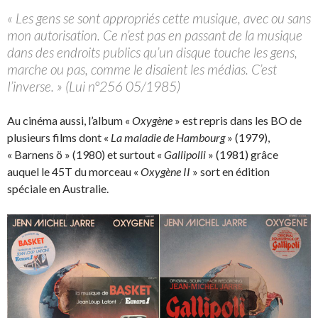
« Les gens se sont appropriés cette musique, avec ou sans
mon autorisation. Ce n’est pas en passant de la musique
dans des endroits publics qu’un disque touche les gens,
marche ou pas, comme le disaient les médias. C’est
I’inverse. » (Lui n°256 05/1985)
Au cinéma aussi, l’album «
Oxygène
» est repris dans les BO de
plusieurs films dont «
La maladie de Hambourg
» (1979),
« Barnens ö » (1980) et surtout «
Gallipolli
» (1981) grâce
auquel le 45T du morceau «
Oxygène II
» sort en édition
spéciale en Australie.