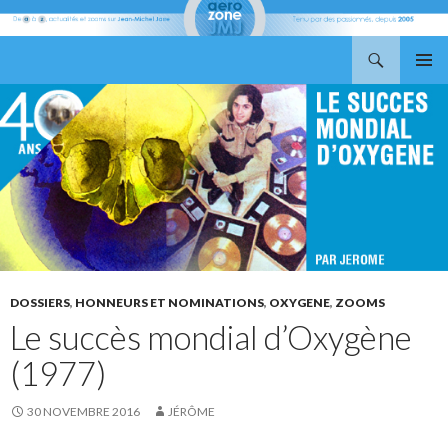
Recherche
Aerozone JMJ
ALLER
MENU
AU
PRINCI
CONTENU
DOSSIERS
,
HONNEURS ET NOMINATIONS
,
OXYGENE
,
ZOOMS
Le succès mondial d’Oxygène
(1977)
30 NOVEMBRE 2016
JÉRÔME