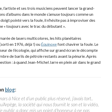
, l’artiste et ses trois musiciens peuvent lancer la grand-
lions d’albums dans le monde s’amuse toujours comme un
 doigt pointé vers la foule, il n’hésite pas à improviser des
ne « toujours avec le trac du débutant ».
marée de lasers multicolores, les hits planétaires
(sorti en 1976, déjà !) ou
Équinoxe
font chavirer la foule. Le
seur de l’écologie, qui affiche sur grand écran le décompte
mbre de barils de pétrole restants avant la pénurie. Après
stion : à quand Jean-Michel Jarre en plein air dans le grand
son
blog
:
rs à Nice et d’un public plus réservé, j’avais tort..
Arpège, la société qui nous fournit le son et la vidéo,
t le public a donc mis un point d’honneur à ne pas