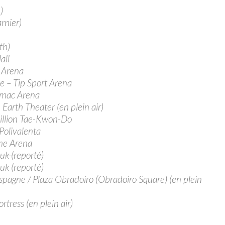
)
rnier)
th)
all
 Arena
 – Tip Sport Arena
amac Arena
arth Theater (en plein air)
illion Tae-Kwon-Do
olivalenta
me Arena
k (reporté)
k (reporté)
agne / Plaza Obradoiro (Obradoiro Square) (en plein
ress (en plein air)