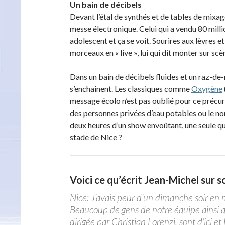
Un bain de décibels
Devant l’étal de synthés et de tables de mixage
messe électronique. Celui qui a vendu 80 mil
adolescent et ça se voit. Sourires aux lèvres et
morceaux en « live », lui qui dit monter sur scè
Dans un bain de décibels fluides et un raz-de-
s’enchaînent. Les classiques comme
Oxygène
message écolo n’est pas oublié pour ce précur
des personnes privées d’eau potables ou le no
deux heures d’un show envoûtant, une seule que
stade de Nice ?
Voici ce qu’écrit Jean-Michel sur 
Nice: J’avais peur d’un dimanche soir en ma
Beaucoup de gens de notre équipe ainsi qu’
dirigée par Christian Lorenzi, sont d’ici e