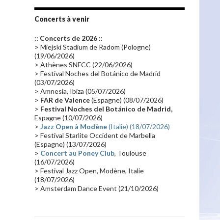
Tournée 2010
(25)
Zoolook
(23)
Promo 2019
(23)
Avant "Oxygène"
(23)
Concerts à venir
Equinoxe
(21)
Vinyle
(21)
:: Concerts de 2026 ::
Emissions 2010
(21)
Disques rares
(20)
> Miejski Stadium de Radom (Pologne)
(19/06/2026)
Synthé 70's
(20)
Album instrumental
(20)
> Athènes SNFCC (22/06/2026)
> Festival Noches del Botánico de Madrid
Claviériste
(19)
Groupe de Recherche Musicale
(18)
(03/07/2026)
France 2
(18)
Europe en concert
(17)
> Amnesia, Ibiza (05/07/2026)
>
FAR de Valence
(Espagne) (08/07/2026)
Critique
(17)
Coffret
(17)
Chronologie
(16)
>
Festival Noches del Botánico de Madrid,
Passages radio
(16)
Vidéo Jarrecast
(16)
Espagne (10/07/2026)
>
Jazz Open à Modène
(Italie) (18/07/2026)
Synthé 80's
(16)
Les concerts en Chine
(16)
> Festival Starlite Occident de Marbella
(Espagne) (13/07/2026)
Cinéma
(16)
Houston
(15)
Lyon
(15)
>
Concert au Poney Club
, Toulouse
Synthé Roland
(15)
Belgique
(15)
(16/07/2026)
> Festival Jazz Open, Modène, Italie
Récompense
(14)
Collaborations 70's
(14)
(18/07/2026)
> Amsterdam Dance Event (21/10/2026)
Astronomie
(14)
France Inter
(14)
Tournée 2025
(14)
2024
(14)
Chine
(13)