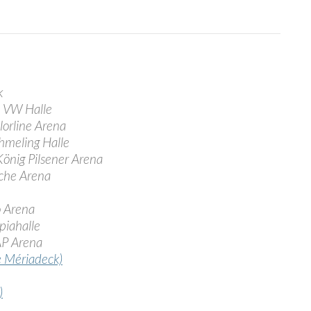
k
 VW Halle
orline Arena
hmeling Halle
nig Pilsener Arena
che Arena
 Arena
iahalle
P Arena
e Mériadeck)
)