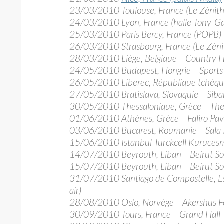
23/03/2010 Toulouse, France (Le Zénith
24/03/2010 Lyon, France (halle Tony-Ga
25/03/2010 Paris Bercy, France (POPB)
26/03/2010 Strasbourg, France (Le Zéni
28/03/2010 Liège, Belgique – Country H
24/05/2010 Budapest, Hongrie – Sports
26/05/2010 Liberec, République tchèque
27/05/2010 Bratislava, Slovaquie – Sib
30/05/2010 Thessalonique, Grèce – The E
01/06/2010 Athènes, Grèce – Faliro Pav
03/06/2010 Bucarest, Roumanie – Sala P
15/06/2010 Istanbul Turckcell Kuruces
14/07/2010 Beyrouth, Liban – Beirut Sou
15/07/2010 Beyrouth, Liban – Beirut Sou
31/07/2010 Santiago de Compostelle, Esp
air)
28/08/2010 Oslo, Norvège – Akershus Fort
30/09/2010 Tours, France – Grand Hall