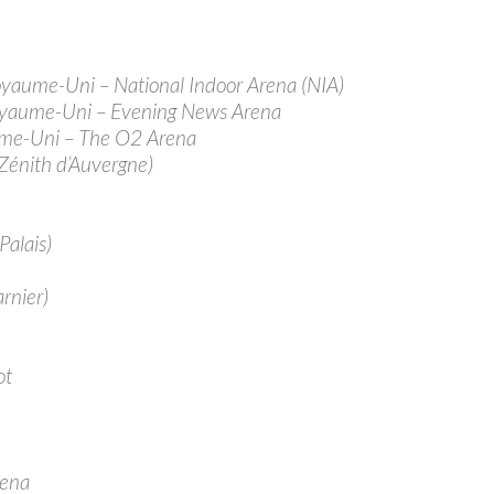
yaume-Uni – National Indoor Arena (NIA)
oyaume-Uni – Evening News Arena
ume-Uni – The O2 Arena
Zénith d’Auvergne)
Palais)
rnier)
ot
rena