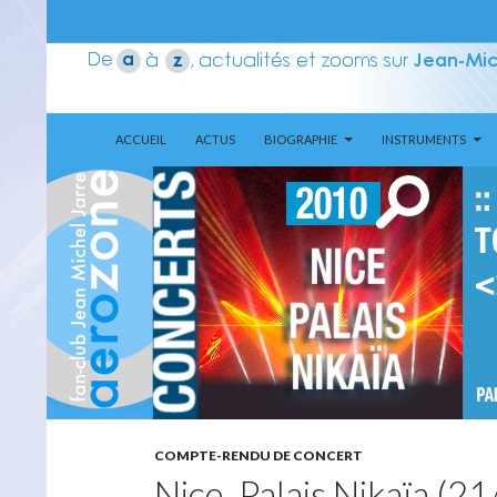
ALLER AU CONTENU
Recherche
Aerozone JMJ
ACCUEIL
ACTUS
BIOGRAPHIE
INSTRUMENTS
COMPTE-RENDU DE CONCERT
Nice, Palais Nikaïa (