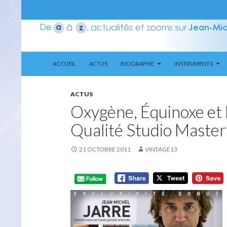
ALLER AU CONTENU
Recherche
Aerozone JMJ
ACCUEIL
ACTUS
BIOGRAPHIE
INSTRUMENTS
ACTUS
Oxygène, Équinoxe et 
Qualité Studio Master
21 OCTOBRE 2011
VINTAGE13