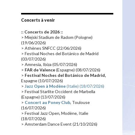
Les fans
(28)
Autobiographie
(26)
Tournée 2010
(25)
Zoolook
(23)
Promo 2019
(23)
Avant "Oxygène"
(23)
Concerts à venir
Equinoxe
(21)
Vinyle
(21)
:: Concerts de 2026 ::
Emissions 2010
(21)
Disques rares
(20)
> Miejski Stadium de Radom (Pologne)
(19/06/2026)
Synthé 70's
(20)
Album instrumental
(20)
> Athènes SNFCC (22/06/2026)
> Festival Noches del Botánico de Madrid
Claviériste
(19)
Groupe de Recherche Musicale
(18)
(03/07/2026)
France 2
(18)
Europe en concert
(17)
> Amnesia, Ibiza (05/07/2026)
>
FAR de Valence
(Espagne) (08/07/2026)
Critique
(17)
Coffret
(17)
Chronologie
(16)
>
Festival Noches del Botánico de Madrid,
Passages radio
(16)
Vidéo Jarrecast
(16)
Espagne (10/07/2026)
>
Jazz Open à Modène
(Italie) (18/07/2026)
Synthé 80's
(16)
Les concerts en Chine
(16)
> Festival Starlite Occident de Marbella
(Espagne) (13/07/2026)
Cinéma
(16)
Houston
(15)
Lyon
(15)
>
Concert au Poney Club
, Toulouse
Synthé Roland
(15)
Belgique
(15)
(16/07/2026)
> Festival Jazz Open, Modène, Italie
Récompense
(14)
Collaborations 70's
(14)
(18/07/2026)
> Amsterdam Dance Event (21/10/2026)
Astronomie
(14)
France Inter
(14)
Tournée 2025
(14)
2024
(14)
Chine
(13)