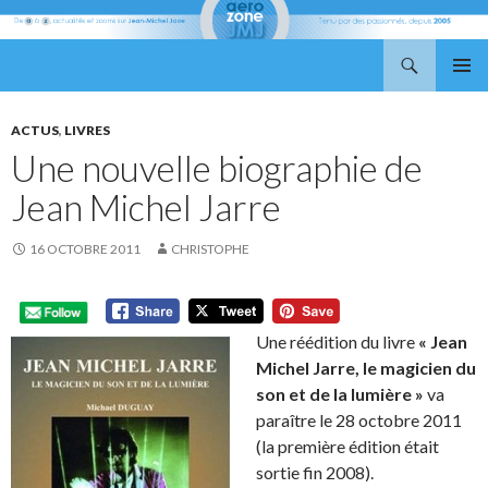
Recherche
Aerozone JMJ
ALLER
MENU
AU
PRINCI
CONTENU
ACTUS
,
LIVRES
Une nouvelle biographie de
Jean Michel Jarre
16 OCTOBRE 2011
CHRISTOPHE
Une réédition du livre
« Jean
Michel Jarre, le magicien du
son et de la lumière »
va
paraître le 28 octobre 2011
(la première édition était
sortie fin 2008).