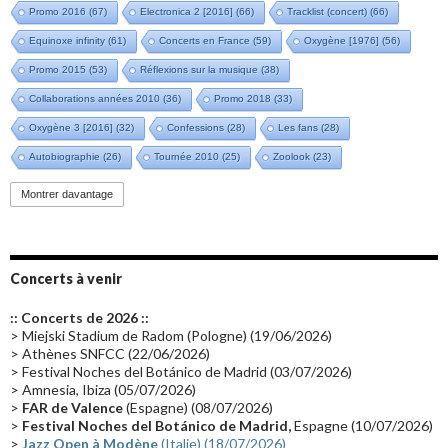
Promo 2016
(67)
Electronica 2 [2016]
(66)
Tracklist (concert)
(66)
Equinoxe infinity
(61)
Concerts en France
(59)
Oxygène [1976]
(56)
Promo 2015
(53)
Réflexions sur la musique
(38)
Collaborations années 2010
(36)
Promo 2018
(33)
Oxygène 3 [2016]
(32)
Confessions
(28)
Les fans
(28)
Autobiographie
(26)
Tournée 2010
(25)
Zoolook
(23)
Promo 2019
(23)
Avant "Oxygène"
(23)
Equinoxe
(21)
Vinyle
(21)
Montrer davantage
Emissions 2010
(21)
Disques rares
(20)
Synthé 70's
(20)
Album instrumental
(20)
Claviériste
(19)
Groupe de Recherche Musicale
(18)
France 2
(18)
Concerts à venir
Europe en concert
(17)
Critique
(17)
Coffret
(17)
Chronologie
(16)
:: Concerts de 2026 ::
Passages radio
(16)
Vidéo Jarrecast
(16)
Synthé 80's
(16)
> Miejski Stadium de Radom (Pologne) (19/06/2026)
> Athènes SNFCC (22/06/2026)
Les concerts en Chine
(16)
Cinéma
(16)
Houston
(15)
Lyon
(15)
> Festival Noches del Botánico de Madrid (03/07/2026)
> Amnesia, Ibiza (05/07/2026)
Synthé Roland
(15)
Belgique
(15)
Récompense
(14)
>
FAR de Valence
(Espagne) (08/07/2026)
Collaborations 70's
(14)
Astronomie
(14)
France Inter
(14)
>
Festival Noches del Botánico de Madrid,
Espagne (10/07/2026)
>
Jazz Open à Modène
(Italie) (18/07/2026)
Tournée 2025
(14)
2024
(14)
Chine
(13)