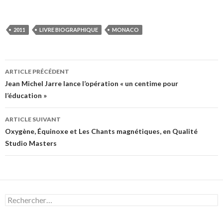
2011
LIVRE BIOGRAPHIQUE
MONACO
Navigation
ARTICLE PRÉCÉDENT
des
Jean Michel Jarre lance l’opération « un centime pour
l’éducation »
articles
ARTICLE SUIVANT
Oxygène, Équinoxe et Les Chants magnétiques, en Qualité
Studio Masters
Rechercher :