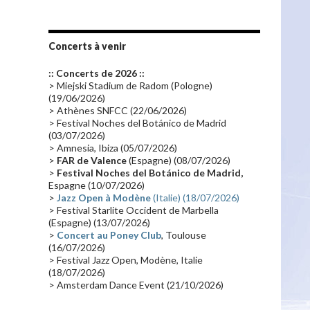
Les fans
(28)
Autobiographie
(26)
Tournée 2010
(25)
Zoolook
(23)
Promo 2019
(23)
Avant "Oxygène"
(23)
Concerts à venir
Equinoxe
(21)
Vinyle
(21)
:: Concerts de 2026 ::
Emissions 2010
(21)
Disques rares
(20)
> Miejski Stadium de Radom (Pologne)
(19/06/2026)
Synthé 70's
(20)
Album instrumental
(20)
> Athènes SNFCC (22/06/2026)
> Festival Noches del Botánico de Madrid
Claviériste
(19)
Groupe de Recherche Musicale
(18)
(03/07/2026)
France 2
(18)
Europe en concert
(17)
> Amnesia, Ibiza (05/07/2026)
>
FAR de Valence
(Espagne) (08/07/2026)
Critique
(17)
Coffret
(17)
Chronologie
(16)
>
Festival Noches del Botánico de Madrid,
Passages radio
(16)
Vidéo Jarrecast
(16)
Espagne (10/07/2026)
>
Jazz Open à Modène
(Italie) (18/07/2026)
Synthé 80's
(16)
Les concerts en Chine
(16)
> Festival Starlite Occident de Marbella
(Espagne) (13/07/2026)
Cinéma
(16)
Houston
(15)
Lyon
(15)
>
Concert au Poney Club
, Toulouse
Synthé Roland
(15)
Belgique
(15)
(16/07/2026)
> Festival Jazz Open, Modène, Italie
Récompense
(14)
Collaborations 70's
(14)
(18/07/2026)
> Amsterdam Dance Event (21/10/2026)
Astronomie
(14)
France Inter
(14)
Tournée 2025
(14)
2024
(14)
Chine
(13)