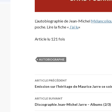
L’autobiographie de Jean-Michel
Mélancoliq
poche. Lire la fiche «
J’ai lu
«
Article lu 121 fois
AUTOBIOGRAPHIE
Navigation
ARTICLE PRÉCÉDENT
des
Emission sur l’héritage de Maurice Jarre se so
articles
ARTICLE SUIVANT
Discographie Jean-Michel Jarre – Albums (2/3)