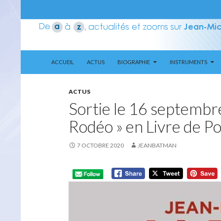
ALLER AU CONTENU
Recherche
Aerozone JMJ
ACCUEIL
ACTUS
BIOGRAPHIE
INSTRUMENTS
ACTUS
Sortie le 16 septembr
Rodéo » en Livre de P
7 OCTOBRE 2020
JEANBATMAN