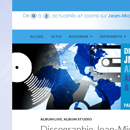
ALLER AU CONTENU
Recherche
Aerozone JMJ
ACCUEIL
ACTUS
BIOGRAPHIE
INSTRUMENTS
ALBUM LIVE
,
ALBUM STUDIO
Discographie Jean-Mic