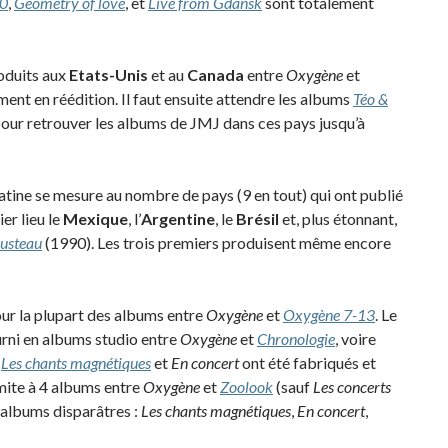
00
,
Geometry of love
, et
Live from Gdansk
sont totalement
oduits aux
Etats-Unis
et au
Canada
entre
Oxygène
et
ent en réédition. Il faut ensuite attendre les albums
Téo &
our retrouver les albums de JMJ dans ces pays jusqu’à
tine se mesure au nombre de pays (9 en tout) qui ont publié
er lieu le
Mexique
, l’
Argentine
, le
Brésil
et, plus étonnant,
ousteau
(1990). Les trois premiers produisent même encore
ur la plupart des albums entre
Oxygène
et
Oxygène 7-13
. Le
rni en albums studio entre
Oxygène
et
Chronologie
, voire
e
Les chants magnétiques
et
En concert
ont été fabriqués et
imite à 4 albums entre
Oxygène
et
Zoolook
(sauf
Les concerts
albums disparâtres :
Les chants magnétiques
,
En concert
,