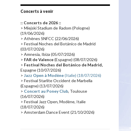
Tournée 2010
(25)
Zoolook
(23)
Promo 2019
(23)
Avant "Oxygène"
(23)
Concerts à venir
Equinoxe
(21)
Vinyle
(21)
:: Concerts de 2026 ::
Emissions 2010
(21)
Disques rares
(20)
> Miejski Stadium de Radom (Pologne)
(19/06/2026)
Synthé 70's
(20)
Album instrumental
(20)
> Athènes SNFCC (22/06/2026)
> Festival Noches del Botánico de Madrid
Claviériste
(19)
Groupe de Recherche Musicale
(18)
(03/07/2026)
France 2
(18)
Europe en concert
(17)
> Amnesia, Ibiza (05/07/2026)
>
FAR de Valence
(Espagne) (08/07/2026)
Critique
(17)
Coffret
(17)
Chronologie
(16)
>
Festival Noches del Botánico de Madrid,
Passages radio
(16)
Vidéo Jarrecast
(16)
Espagne (10/07/2026)
>
Jazz Open à Modène
(Italie) (18/07/2026)
Synthé 80's
(16)
Les concerts en Chine
(16)
> Festival Starlite Occident de Marbella
(Espagne) (13/07/2026)
Cinéma
(16)
Houston
(15)
Lyon
(15)
>
Concert au Poney Club
, Toulouse
Synthé Roland
(15)
Belgique
(15)
(16/07/2026)
> Festival Jazz Open, Modène, Italie
Récompense
(14)
Collaborations 70's
(14)
(18/07/2026)
> Amsterdam Dance Event (21/10/2026)
Astronomie
(14)
France Inter
(14)
Tournée 2025
(14)
2024
(14)
Chine
(13)