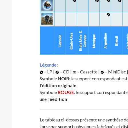
Légende :
– LP |
– CD |
– Cassette |
– MiniDisc 
Symbole
NOIR
: le support correspondant est 
l’
édition originale
Symbole
ROUGE
: le support correspondant e
une
réédition
Le tableau ci-dessus présente une synthèse d
Jarre par supports physiques fabriqués et dis