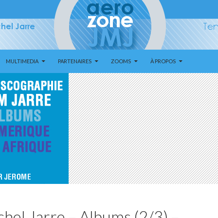
MULTIMEDIA
PARTENAIRES
ZOOMS
À PROPOS
hel Jarre – Albums (2/3) –