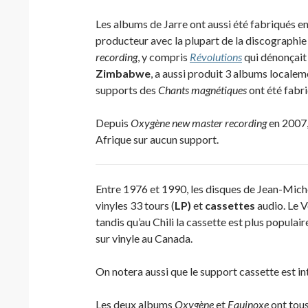
Les albums de Jarre ont aussi été fabriqués e
producteur avec la plupart de la discographi
recording
, y compris
Révolutions
qui dénonçait 
Zimbabwe
, a aussi produit 3 albums localem
supports des
Chants magnétiques
ont été fabr
Depuis
Oxygène new master recording
en 2007,
Afrique sur aucun support.
Entre 1976 et 1990, les disques de Jean-Miche
vinyles 33 tours (
LP)
et
cassettes
audio. Le V
tandis qu’au Chili la cassette est plus populai
sur vinyle au Canada.
On notera aussi que le support cassette est i
Les deux albums
Oxygène
et
Equinoxe
ont tous