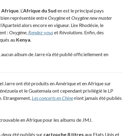
n
Afrique
. L’
Afrique du Sud
en est le principal pays
e bien représentée entre
Oxygène
et
Oxygène new master
l’Aparteid alors encore en vigueur. L’ex Rhodésie, le
ent :
Oxygène
,
Rendez-vous
et
Révolutions
. Enfin, des
iqués au
Kenya
.
 aucun album de Jarre n’a été publié officiellement en
l Jarre ont été produits en Amérique et en Afrique sur
énézuela et le Guatemala ont cependant privilégié le LP
re. Etrangement,
Les concerts en Chine
n’ont jamais été publiés
ntrouvable en Afrique pour les albums de JMJ.
 deux été publiés sur
cartouche 8 titres
aux Etats Unis et