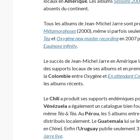
locaux en
Amérique
. Les albums
Sessions 20
absents du continent.
Tous les albums de Jean-Michel Jarre sont pr
Métamorphoses
(2000), même si parfois seulem
Téa
et
Oxygène new master recording
en 2007 p
Equinoxe infinity
.
Le succès de Jean-Michel Jarre en Amérique la
des supports locaux de ses albums et en premi
la
Colombie
entre
Oxygène
et
En attendant C
les albums récents.
Le
Chili
a produit ses supports endémiques po
Vénézuela
a également un catalogue bien fou
même
Téo & Téa
. Au
Pérou
, les 5 albums entr
distribués localement. Le
Guatemala
lui se l
en Chine
). Enfin l’
Uruguay
publie seulement 3 
Jarre live
.