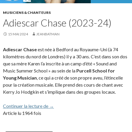
MUSICIENS & CHANTEURS
Adiescar Chase (2023-24)
15 MAI 2024
JEANBATMAN
Adiescar Chase
est née à Bedford au Royaume-Uni (à 74
kilomètres du nord de Londres) il y a 30 ans. C’est dans son dos
que sa mère Karen l’a inscrite à un camp d’été « Sound and
Music Summer School » au sein de la
Purcell School for
Young Musician
, ce qui a créé de son propre aveu, l’étincelle
pour la création musicale. Elle prend des cours de chant avec
Kerry Jo Hodgkin et s’implique dans des groupes locaux.
Adiescar Chase (2023-24)
Continuer la lecture de
→
Article lu 1964 fois