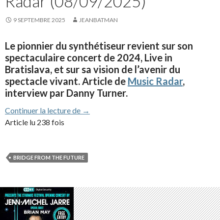
Radar (08/09/2025)
9 SEPTEMBRE 2025
JEANBATMAN
Le pionnier du synthétiseur revient sur son
spectaculaire concert de 2024, Live in
Bratislava, et sur sa vision de l’avenir du
spectacle vivant. Article de
Music Radar
,
interview par Danny Turner.
Interview de JMJ à Music Radar (08/09/
Continuer la lecture de
→
Article lu 238 fois
BRIDGE FROM THE FUTURE