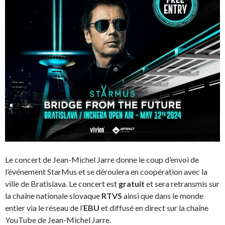
Le concert de Jean-Michel Jarre donne le coup d’envoi de
l’événement StarMus et se déroulera en coopération avec la
ville de Bratislava. Le concert est
gratuit
et sera retransmis sur
la chaîne nationale slovaque
RTVS
ainsi que dans le monde
entier via le réseau de l’
EBU
et diffusé en direct sur la chaîne
YouTube de Jean-Michel Jarre.