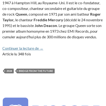
1947 à Hampton Hill, au Royaume-Uni. Il est le co-fondateur,
co-compositeur, chanteur secondaire et guitariste du groupe
de rock
Queen
, composé en 1971 par son ami batteur
Roger
Taylor,
le chanteur
Freddie Mercury
(décédé le 24 novembre
1991) et le bassiste
John Deacon
. Le groupe Queen sorte son
premier album homonyme en 1973 chez EMI Records, pour
cumuler aujourd’hui plus de 300 millions de disques vendus.
Brian May (2024)
Continuer la lecture de
→
Article lu 348 fois
2024
BRIDGE FROM THE FUTURE