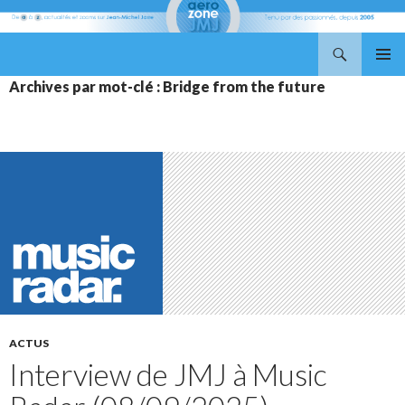
Recherche
Aerozone JMJ
ALLER
MENU
Archives par mot-clé : Bridge from the future
AU
PRINCI
CONTENU
ACTUS
Interview de JMJ à Music