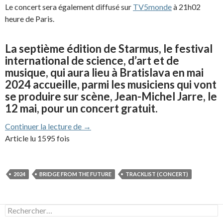
Le concert sera également diffusé sur
TV5monde
à 21h02
heure de Paris.
La septième édition de Starmus, le festival
international de science, d’art et de
musique, qui aura lieu à Bratislava en mai
2024 accueille, parmi les musiciens qui vont
se produire sur scène, Jean-Michel Jarre, le
12 mai, pour un concert gratuit.
JMJ en concert au festival StarMus à Bra
Continuer la lecture de
→
Article lu 1595 fois
2024
BRIDGE FROM THE FUTURE
TRACKLIST (CONCERT)
Rechercher :