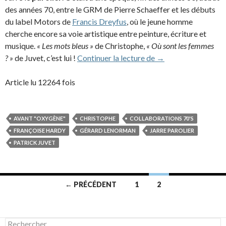
des années 70, entre le GRM de Pierre Schaeffer et les débuts
du label Motors de
Francis Dreyfus
, où le jeune homme
cherche encore sa voie artistique entre peinture, écriture et
musique.
« Les mots bleus »
de Christophe,
« Où sont les femmes
Jean-Michel Jarre, le
? »
de Juvet, c’est lui !
Continuer la lecture de
→
Article lu 12264 fois
AVANT "OXYGÈNE"
CHRISTOPHE
COLLABORATIONS 70'S
FRANÇOISE HARDY
GÉRARD LENORMAN
JARRE PAROLIER
PATRICK JUVET
Navigation
← PRÉCÉDENT
1
2
des
articles
Rechercher :