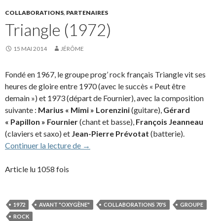
COLLABORATIONS
,
PARTENAIRES
Triangle (1972)
15 MAI 2014
JÉRÔME
Fondé en 1967, le groupe prog’ rock français Triangle vit ses
heures de gloire entre 1970 (avec le succès « Peut être
demain ») et 1973 (départ de Fournier), avec la composition
suivante :
Marius « Mimi » Lorenzini
(guitare),
Gérard
« Papillon » Fournier
(chant et basse),
François Jeanneau
(claviers et saxo) et
Jean-Pierre Prévotat
(batterie).
Triangle (1972)
Continuer la lecture de
→
Article lu 1058 fois
1972
AVANT "OXYGÈNE"
COLLABORATIONS 70'S
GROUPE
ROCK