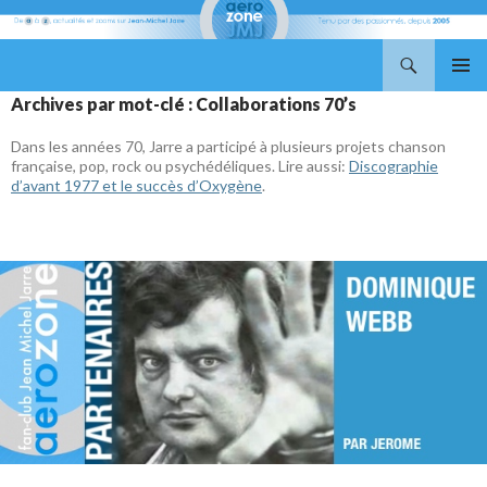
Recherche
Aerozone JMJ
ALLER
MENU
Archives par mot-clé : Collaborations 70’s
AU
PRINCI
CONTENU
Dans les années 70, Jarre a participé à plusieurs projets chanson
française, pop, rock ou psychédéliques. Lire aussi:
Discographie
d’avant 1977 et le succès d’Oxygène
.