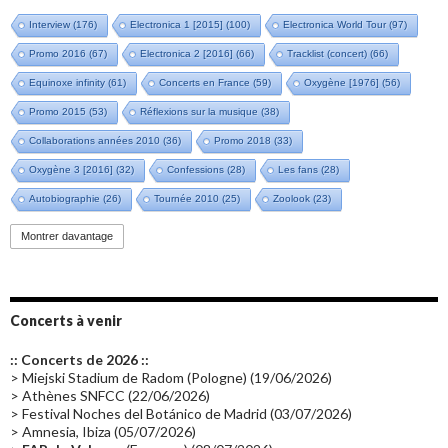
Interview
(176)
Electronica 1 [2015]
(100)
Electronica World Tour
(97)
Promo 2016
(67)
Electronica 2 [2016]
(66)
Tracklist (concert)
(66)
Equinoxe infinity
(61)
Concerts en France
(59)
Oxygène [1976]
(56)
Promo 2015
(53)
Réflexions sur la musique
(38)
Collaborations années 2010
(36)
Promo 2018
(33)
Oxygène 3 [2016]
(32)
Confessions
(28)
Les fans
(28)
Autobiographie
(26)
Tournée 2010
(25)
Zoolook
(23)
Promo 2019
(23)
Avant "Oxygène"
(23)
Equinoxe
(21)
Vinyle
(21)
Montrer davantage
Emissions 2010
(21)
Disques rares
(20)
Synthé 70's
(20)
Album instrumental
(20)
Claviériste
(19)
Groupe de Recherche Musicale
(18)
France 2
(18)
Concerts à venir
Europe en concert
(17)
Critique
(17)
Coffret
(17)
Chronologie
(16)
:: Concerts de 2026 ::
Passages radio
(16)
Vidéo Jarrecast
(16)
Synthé 80's
(16)
> Miejski Stadium de Radom (Pologne) (19/06/2026)
> Athènes SNFCC (22/06/2026)
Les concerts en Chine
(16)
Cinéma
(16)
Houston
(15)
Lyon
(15)
> Festival Noches del Botánico de Madrid (03/07/2026)
> Amnesia, Ibiza (05/07/2026)
Synthé Roland
(15)
Belgique
(15)
Récompense
(14)