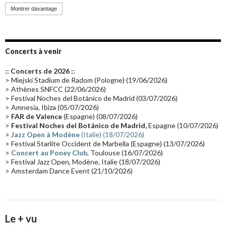
Promo 2019
(23)
Avant "Oxygène"
(23)
Equinoxe
(21)
Vinyle
(21)
Montrer davantage
Emissions 2010
(21)
Disques rares
(20)
Synthé 70's
(20)
Album instrumental
(20)
Claviériste
(19)
Groupe de Recherche Musicale
(18)
France 2
(18)
Concerts à venir
Europe en concert
(17)
Critique
(17)
Coffret
(17)
Chronologie
(16)
:: Concerts de 2026 ::
Passages radio
(16)
Vidéo Jarrecast
(16)
Synthé 80's
(16)
> Miejski Stadium de Radom (Pologne) (19/06/2026)
> Athènes SNFCC (22/06/2026)
Les concerts en Chine
(16)
Cinéma
(16)
Houston
(15)
Lyon
(15)
> Festival Noches del Botánico de Madrid (03/07/2026)
> Amnesia, Ibiza (05/07/2026)
Synthé Roland
(15)
Belgique
(15)
Récompense
(14)
>
FAR de Valence
(Espagne) (08/07/2026)
Collaborations 70's
(14)
Astronomie
(14)
France Inter
(14)
>
Festival Noches del Botánico de Madrid,
Espagne (10/07/2026)
>
Jazz Open à Modène
(Italie) (18/07/2026)
Tournée 2025
(14)
2024
(14)
Chine
(13)
> Festival Starlite Occident de Marbella (Espagne) (13/07/2026)
>
Concert au Poney Club
, Toulouse (16/07/2026)
> Festival Jazz Open, Modène, Italie (18/07/2026)
> Amsterdam Dance Event (21/10/2026)
Le + vu