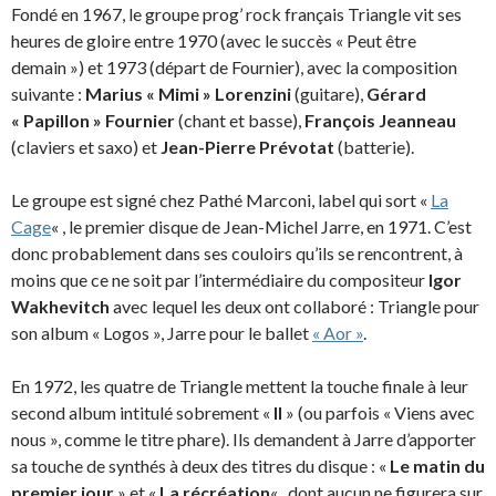
Fondé en 1967, le groupe prog’ rock français Triangle vit ses
heures de gloire entre 1970 (avec le succès « Peut être
demain ») et 1973 (départ de Fournier), avec la composition
suivante :
Marius « Mimi » Lorenzini
(guitare),
Gérard
« Papillon » Fournier
(chant et basse),
François Jeanneau
(claviers et saxo) et
Jean-Pierre Prévotat
(batterie).
Le groupe est signé chez Pathé Marconi, label qui sort «
La
Cage
« , le premier disque de Jean-Michel Jarre, en 1971. C’est
donc probablement dans ses couloirs qu’ils se rencontrent, à
moins que ce ne soit par l’intermédiaire du compositeur
Igor
Wakhevitch
avec lequel les deux ont collaboré : Triangle pour
son album « Logos », Jarre pour le ballet
« Aor »
.
En 1972, les quatre de Triangle mettent la touche finale à leur
second album intitulé sobrement «
II
» (ou parfois « Viens avec
nous », comme le titre phare). Ils demandent à Jarre d’apporter
sa touche de synthés à deux des titres du disque : «
Le matin du
premier jour
» et «
La récréation
« , dont aucun ne figurera sur