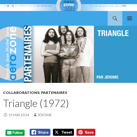
Recherche
Aerozone JMJ
ALLER
MENU
AU
PRINCI
CONTENU
COLLABORATIONS
,
PARTENAIRES
Triangle (1972)
15 MAI 2014
JÉRÔME