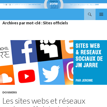
Recherche
Aerozone JMJ
ALLER
MENU
Archives par mot-clé : Sites officiels
AU
PRINCI
CONTENU
DOSSIERS
Les sites webs et réseaux