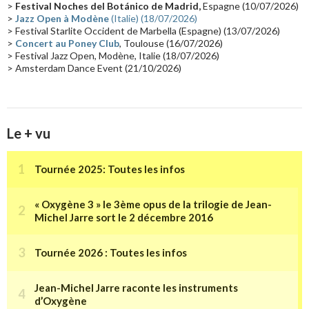
Collaborations 70's
(14)
Astronomie
(14)
France Inter
(14)
>
Festival Noches del Botánico de Madrid,
Espagne (10/07/2026)
>
Jazz Open à Modène
(Italie) (18/07/2026)
Tournée 2025
(14)
2024
(14)
Chine
(13)
> Festival Starlite Occident de Marbella (Espagne) (13/07/2026)
>
Concert au Poney Club
, Toulouse (16/07/2026)
> Festival Jazz Open, Modène, Italie (18/07/2026)
> Amsterdam Dance Event (21/10/2026)
Le + vu