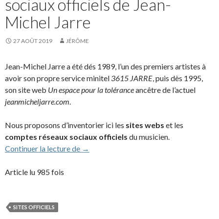
sociaux officiels de Jean-
Michel Jarre
27 AOÛT 2019
JÉRÔME
Jean-Michel Jarre a été dés 1989, l’un des premiers artistes à
avoir son propre service minitel
3615 JARRE
, puis dès 1995,
son site web
Un espace pour la tolérance
ancêtre de l’actuel
jeanmicheljarre.com
.
Nous proposons d’inventorier ici les
sites webs
et les
comptes réseaux sociaux officiels
du musicien.
Les sites webs et réseaux sociaux officie
Continuer la lecture de
→
Article lu 985 fois
SITES OFFICIELS