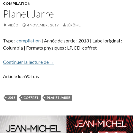
COMPILATION
Planet Jarre
VIDÉO
4 NOVEMBRE 2019
JÉRÔME
Type :
compilation
| Année de sortie : 2018 | Label original :
Columbia | Formats physiques : LP, CD, coffret
Planet Jarre
Continuer la lecture de
→
Article lu 590 fois
2018
COFFRET
PLANET JARRE