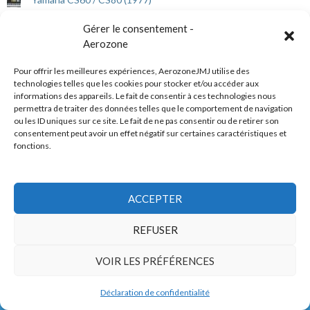
Dewanatron Swarmatron (2006)
Gérer le consentement -
Aerozone
ARP 2600 (1971)
Pour offrir les meilleures expériences, AerozoneJMJ utilise des
Elka Synthex (1983)
technologies telles que les cookies pour stocker et/ou accéder aux
informations des appareils. Le fait de consentir à ces technologies nous
permettra de traiter des données telles que le comportement de navigation
ou les ID uniques sur ce site. Le fait de ne pas consentir ou de retirer son
JMJ en HQ sur Qobuz
consentement peut avoir un effet négatif sur certaines caractéristiques et
fonctions.
ACCEPTER
REFUSER
VOIR LES PRÉFÉRENCES
Réseaux sociaux
Déclaration de confidentialité