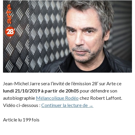
Jean-Michel Jarre sera l’invité de l’émission 28′ sur Arte ce
lundi 21/10/2019 à partir de 20h05
pour défendre son
autobiographie
Mélancolique Rodéo
chez Robert Laffont.
JMJ invité de 28 minut
Vidéo ci-dessous :
Continuer la lecture de
→
Article lu 199 fois