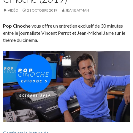
VIDÉO
21 OCTOBRE 2019
JEANBATMAN
Pop Cinoche
vous offre un entretien exclusif de 30 minutes
entre le journaliste Vincent Perrot et Jean-Michel Jarre sur le
thème du cinéma.
Interview sur le cinéma avec Vincent Per
Continuer la lecture de
→