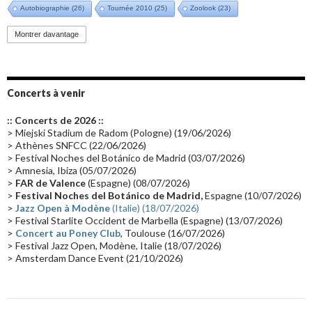
Autobiographie
(26)
Tournée 2010
(25)
Zoolook
(23)
Promo 2019
(23)
Avant "Oxygène"
(23)
Equinoxe
(21)
Vinyle
(21)
Montrer davantage
Emissions 2010
(21)
Disques rares
(20)
Synthé 70's
(20)
Album instrumental
(20)
Claviériste
(19)
Groupe de Recherche Musicale
(18)
France 2
(18)
Concerts à venir
Europe en concert
(17)
Critique
(17)
Coffret
(17)
Chronologie
(16)
:: Concerts de 2026 ::
Passages radio
(16)
Vidéo Jarrecast
(16)
Synthé 80's
(16)
> Miejski Stadium de Radom (Pologne) (19/06/2026)
> Athènes SNFCC (22/06/2026)
Les concerts en Chine
(16)
Cinéma
(16)
Houston
(15)
Lyon
(15)
> Festival Noches del Botánico de Madrid (03/07/2026)
> Amnesia, Ibiza (05/07/2026)
Synthé Roland
(15)
Belgique
(15)
Récompense
(14)
>
FAR de Valence
(Espagne) (08/07/2026)
Collaborations 70's
(14)
Astronomie
(14)
France Inter
(14)
>
Festival Noches del Botánico de Madrid,
Espagne (10/07/2026)
>
Jazz Open à Modène
(Italie) (18/07/2026)
Tournée 2025
(14)
2024
(14)
Chine
(13)
> Festival Starlite Occident de Marbella (Espagne) (13/07/2026)
>
Concert au Poney Club
, Toulouse (16/07/2026)
> Festival Jazz Open, Modène, Italie (18/07/2026)
> Amsterdam Dance Event (21/10/2026)