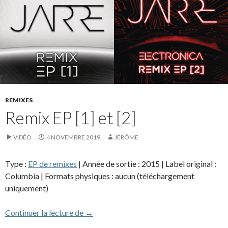
REMIXES
Remix EP [1] et [2]
VIDÉO
4 NOVEMBRE 2019
JÉRÔME
Type :
EP de remixes
| Année de sortie : 2015 | Label original :
Columbia | Formats physiques : aucun (téléchargement
uniquement)
Remix EP [1] et [2]
Continuer la lecture de
→