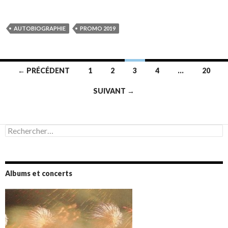
AUTOBIOGRAPHIE
PROMO 2019
Navigation
← PRÉCÉDENT
1
2
3
4
…
20
des
SUIVANT →
articles
Rechercher :
Albums et concerts