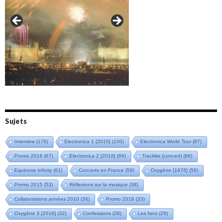
Amazônia (2021)
Oxymore (2022)
Versailles 400 (2024)
Live in Bratislava (2025)
Sujets
Interview
(176)
Electronica 1 [2015]
(100)
Electronica World Tour
(97)
Promo 2016
(67)
Electronica 2 [2016]
(66)
Tracklist (concert)
(66)
Equinoxe infinity
(61)
Concerts en France
(59)
Oxygène [1976]
(56)
Promo 2015
(53)
Réflexions sur la musique
(38)
Collaborations années 2010
(36)
Promo 2018
(33)
Oxygène 3 [2016]
(32)
Confessions
(28)
Les fans
(28)