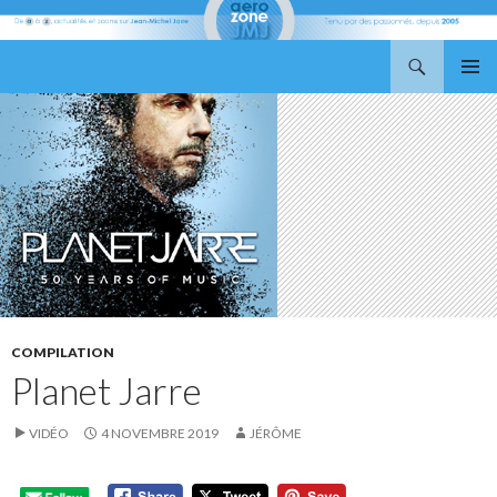
Recherche
Aerozone JMJ
ALLER
MENU
AU
PRINCI
CONTENU
COMPILATION
Planet Jarre
VIDÉO
4 NOVEMBRE 2019
JÉRÔME