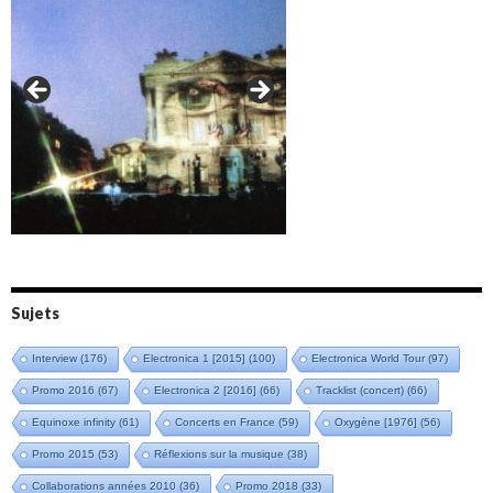
Amazônia (2021)
Oxymore (2022)
Versailles 400 (2024)
Live in Bratislava (2025)
Sujets
Interview
(176)
Electronica 1 [2015]
(100)
Electronica World Tour
(97)
Promo 2016
(67)
Electronica 2 [2016]
(66)
Tracklist (concert)
(66)
Equinoxe infinity
(61)
Concerts en France
(59)
Oxygène [1976]
(56)
Promo 2015
(53)
Réflexions sur la musique
(38)
Collaborations années 2010
(36)
Promo 2018
(33)