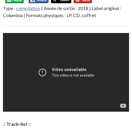
Type :
compilation
| Année de sortie : 2018 | Label original :
Columbia | Formats physiques : LP, CD, coffret
:: Track-list ::