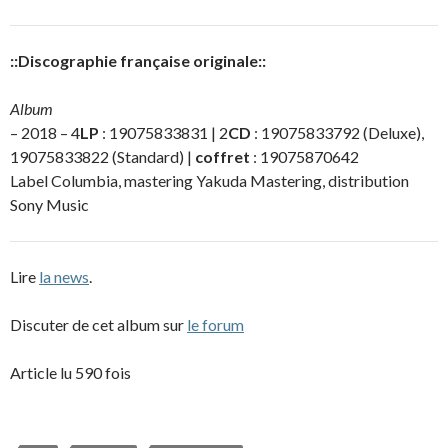
::Discographie française originale::
Album
– 2018 – 4
LP
: 19075833831 | 2
CD
: 19075833792 (Deluxe),
19075833822 (Standard) |
coffret
: 19075870642
Label Columbia, mastering Yakuda Mastering, distribution
Sony Music
Lire
la news
.
Discuter de cet album sur
le forum
Article lu 590 fois