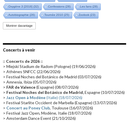
Oxygène 3 [2016]
(32)
Confessions
(28)
Les fans
(28)
Autobiographie
(26)
Tournée 2010
(25)
Zoolook
(23)
Promo 2019
(23)
Avant "Oxygène"
(23)
Equinoxe
(21)
Vinyle
(21)
Montrer davantage
Emissions 2010
(21)
Disques rares
(20)
Synthé 70's
(20)
Album instrumental
(20)
Claviériste
(19)
Groupe de Recherche Musicale
(18)
France 2
(18)
Concerts à venir
Europe en concert
(17)
Critique
(17)
Coffret
(17)
Chronologie
(16)
:: Concerts de 2026 ::
Passages radio
(16)
Vidéo Jarrecast
(16)
Synthé 80's
(16)
> Miejski Stadium de Radom (Pologne) (19/06/2026)
> Athènes SNFCC (22/06/2026)
Les concerts en Chine
(16)
Cinéma
(16)
Houston
(15)
Lyon
(15)
> Festival Noches del Botánico de Madrid (03/07/2026)
> Amnesia, Ibiza (05/07/2026)
Synthé Roland
(15)
Belgique
(15)
Récompense
(14)
>
FAR de Valence
(Espagne) (08/07/2026)
Collaborations 70's
(14)
Astronomie
(14)
France Inter
(14)
>
Festival Noches del Botánico de Madrid,
Espagne (10/07/2026)
>
Jazz Open à Modène
(Italie) (18/07/2026)
Tournée 2025
(14)
2024
(14)
Chine
(13)
> Festival Starlite Occident de Marbella (Espagne) (13/07/2026)
>
Concert au Poney Club
, Toulouse (16/07/2026)
> Festival Jazz Open, Modène, Italie (18/07/2026)
> Amsterdam Dance Event (21/10/2026)