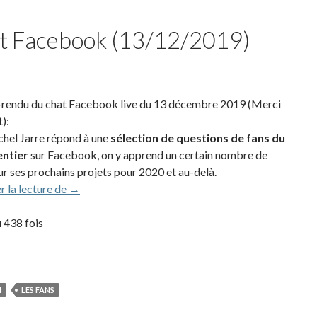
t Facebook (13/12/2019)
endu du chat Facebook live du 13 décembre 2019 (Merci
):
hel Jarre répond à une
sélection de questions de fans du
ntier
sur Facebook, on y apprend un certain nombre de
ur ses prochains projets pour 2020 et au-delà.
Compte-rendu du chat Facebook (13/12/2019)
r la lecture de
→
u 438 fois
N
LES FANS