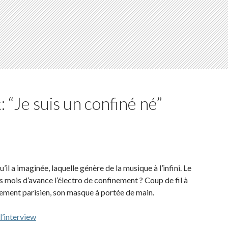
 “Je suis un confiné né”
u’il a imaginée,
laquelle
génère de la musique à l’infini.
Le
s
mois d’avance
l’électro de confinement ? Coup de fil à
tement parisien,
son masque
à
portée de main.
 l’interview