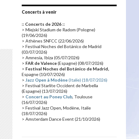
Tournée 2010
(25)
Zoolook
(23)
Promo 2019
(23)
Avant "Oxygène"
(23)
Concerts à venir
Equinoxe
(21)
Vinyle
(21)
:: Concerts de 2026 ::
Emissions 2010
(21)
Disques rares
(20)
> Miejski Stadium de Radom (Pologne)
(19/06/2026)
Synthé 70's
(20)
Album instrumental
(20)
> Athènes SNFCC (22/06/2026)
> Festival Noches del Botánico de Madrid
Claviériste
(19)
Groupe de Recherche Musicale
(18)
(03/07/2026)
France 2
(18)
Europe en concert
(17)
> Amnesia, Ibiza (05/07/2026)
>
FAR de Valence
(Espagne) (08/07/2026)
Critique
(17)
Coffret
(17)
Chronologie
(16)
>
Festival Noches del Botánico de Madrid,
Passages radio
(16)
Vidéo Jarrecast
(16)
Espagne (10/07/2026)
>
Jazz Open à Modène
(Italie) (18/07/2026)
Synthé 80's
(16)
Les concerts en Chine
(16)
> Festival Starlite Occident de Marbella
(Espagne) (13/07/2026)
Cinéma
(16)
Houston
(15)
Lyon
(15)
>
Concert au Poney Club
, Toulouse
Synthé Roland
(15)
Belgique
(15)
(16/07/2026)
> Festival Jazz Open, Modène, Italie
Récompense
(14)
Collaborations 70's
(14)
(18/07/2026)
> Amsterdam Dance Event (21/10/2026)
Astronomie
(14)
France Inter
(14)
Tournée 2025
(14)
2024
(14)
Chine
(13)