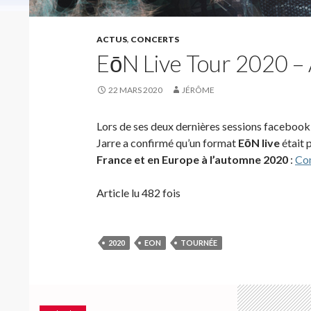
ACTUS
,
CONCERTS
EōN Live Tour 2020 
22 MARS 2020
JÉRÔME
Lors de ses deux dernières sessions facebook
Jarre a confirmé qu’un format
EōN live
était 
France et en Europe à l’automne 2020
:
Con
Article lu 482 fois
2020
EON
TOURNÉE