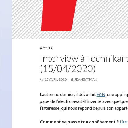
ACTUS
Interview à Technikart:
(15/04/2020)
15 AVRIL 2020
JEANBATMAN
L’automne dernier,
il
dévoilait
EōN
,
une appli q
pape de l’électro a
vait-il inventé
avec quelque
l’intéressé, qui nous répond depuis son appar
Comment se passe
ton confinement ?
Lire