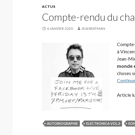
ACTUS
Compte-rendu du cha
6 JANVIER 2020
JEANBATMAN
Compte-r
à Vincent
Jean-Mic
monde e
choses s
Continue
Article l
AUTOBIOGRAPHIE
ELECTRONICA VOL.3
EO