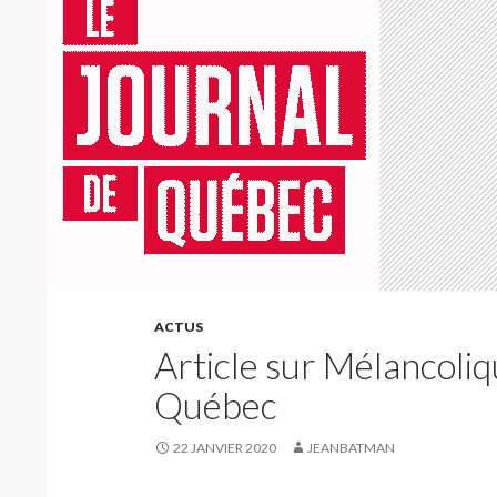
ACTUS
Article sur Mélancoli
Québec
22 JANVIER 2020
JEANBATMAN